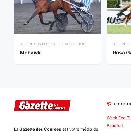
REPÉRÉ SUR LES PISTES
• AOÛT 5 19:00
REPÉRÉ SU
Mohawk
Rosa Ga
Le grou
Week End Tu
ParisTurf
La Gazette des Courses
est votre média de