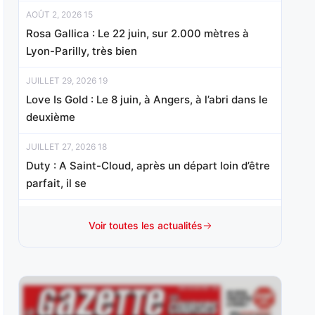
AOÛT 2, 2026 15
Rosa Gallica : Le 22 juin, sur 2.000 mètres à
Lyon-Parilly, très bien
JUILLET 29, 2026 19
Love Is Gold : Le 8 juin, à Angers, à l’abri dans le
deuxième
JUILLET 27, 2026 18
Duty : A Saint-Cloud, après un départ loin d’être
parfait, il se
JUILLET 24, 2026 20
Voir toutes les actualités
Lady Bird Jenilat : Le 9 juillet, ici même,
hésitante au passage devant les
JUILLET 23, 2026 20
Kéops Bégonia : Le 12 juillet, à Clairefontaine,