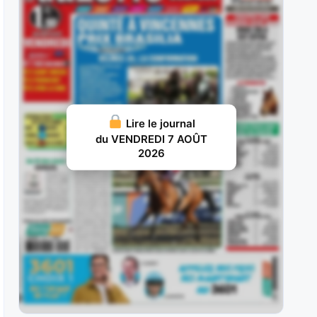
propulsé aux avant-postes à un
JUILLET 20, 2026 19
Hepburn : Le 2 mai, à Marseille-Vivaux, en
dernière position, Hepburn (numéro
JUILLET 16, 2026 20
Karnac Wood : Le 20 mai, au Croisé-Laroche,
Lire le journal
hésitant en partant, puis au
du VENDREDI 7 AOÛT
2026
JUILLET 13, 2026 18
Plotinus : Le 28 juin, sur 2.400 mètres à Saint-
Cloud, l’un des
JUILLET 11, 2026 15
Tanques : Le 28 avril, il prend un bon départ et
se
JUILLET 8, 2026 18
Jour de Fête : Le 1er juillet, il démarre sur la