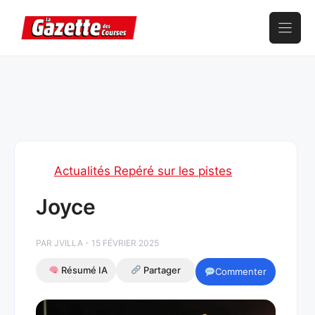
Aller
au
contenu
Actualités Repéré sur les pistes
Joyce
PAR JVILLA - 15 FÉVRIER 2025
Résumé IA
Partager
Commenter