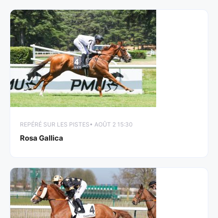
REPÉRÉ SUR LES PISTES
• AOÛT 2 15:30
Rosa Gallica