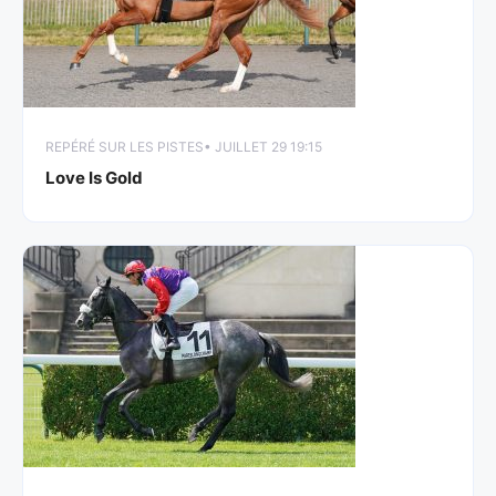
REPÉRÉ SUR LES PISTES
• JUILLET 29 19:15
Love Is Gold