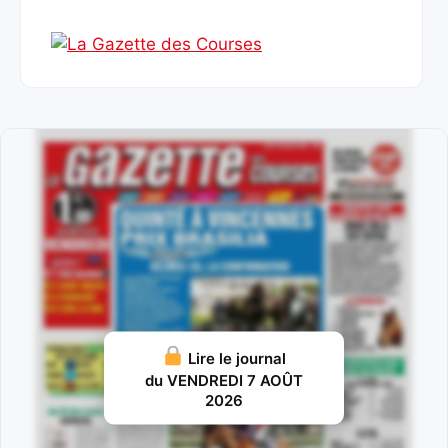
Lire le journal
du VENDREDI 7 AOÛT
2026