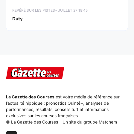
REPÉRÉ SUR LES PISTES
• JUILLET 27 18:45
Duty
La Gazette des Courses
est votre média de référence sur
l’actualité hippique : pronostics Quinté+, analyses de
performances, résultats, conseils turf et informations
exclusives sur les courses françaises.
© La Gazette des Courses – Un site du groupe Matchem