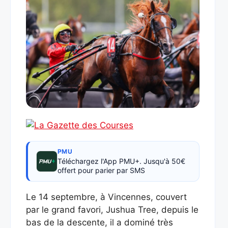
PMU
Téléchargez l'App PMU+. Jusqu'à 50€
offert pour parier par SMS
Le 14 septembre, à Vincennes, couvert
par le grand favori, Jushua Tree, depuis le
bas de la descente, il a dominé très