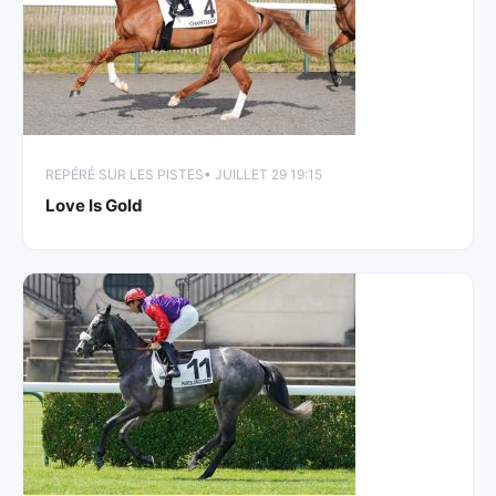
REPÉRÉ SUR LES PISTES
• JUILLET 29 19:15
Love Is Gold