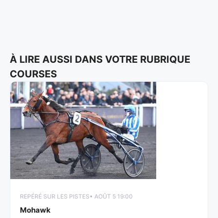
À LIRE AUSSI DANS VOTRE RUBRIQUE
COURSES
REPÉRÉ SUR LES PISTES
• AOÛT 5 19:00
Mohawk