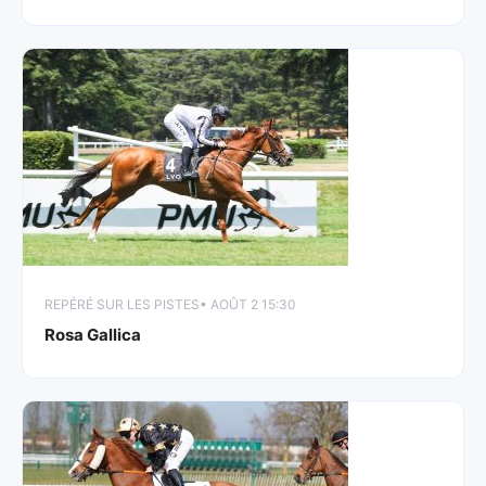
REPÉRÉ SUR LES PISTES
• AOÛT 2 15:30
Rosa Gallica