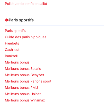
Politique de confidentialité
Paris sportifs
Paris sportifs
Guide des paris hippiques
Freebets
Cash-out
Bankroll
Meilleurs bonus
Meilleurs bonus Betclic
Meilleurs bonus Genybet
Meilleurs bonus Parions sport
Meilleurs bonus PMU
Meilleurs bonus Unibet
Meilleurs bonus Winamax