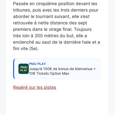
Passée en cinquième position devant les
tribunes, puis avec les trois derniers pour
aborder le tournant suivant, elle s’est
retrouvée à nette distance des sept
premiers dans le virage final. Toujours
très loin à 200 mètres du but, elle a
enclenché au saut de la dernière haie et a
fini vite (5e).
PMU PLAY
Jusqu'à 100€ de bonus de bienvenue +
10€ Tickets Option Max
Repéré sur les pistes