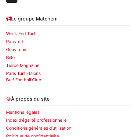
Le groupe Matchem
Week End Turf
ParisTurf
Geny. com
Bilto
Tiercé Magazine
Paris Turf Etalons
But! Football Club
À propos du site
Mentions légales
Index d’égalité professionnelle
Conditions générales d’utilisation
Politique de confidentialité