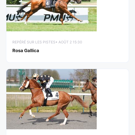
REPÉRÉ SUR LES PISTES
• AOÛT 2 15:30
Rosa Gallica