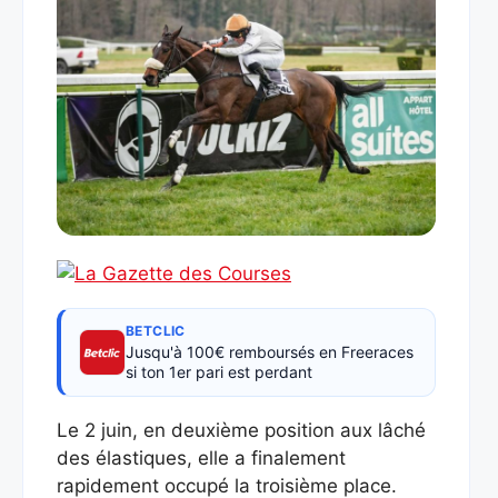
BETCLIC
Jusqu'à 100€ remboursés en Freeraces
si ton 1er pari est perdant
Le 2 juin, en deuxième position aux lâché
des élastiques, elle a finalement
rapidement occupé la troisième place.