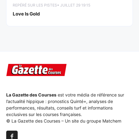
REPÉRÉ SUR LES PISTES
• JUILLET 29 19:15
Love Is Gold
La Gazette des Courses
est votre média de référence sur
l’actualité hippique : pronostics Quinté+, analyses de
performances, résultats, conseils turf et informations
exclusives sur les courses françaises.
© La Gazette des Courses – Un site du groupe Matchem