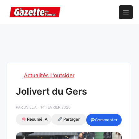
Aller
au
contenu
Actualités L'outsider
Jolivert du Gers
PAR JVILLA - 14 FÉVRIER 2026
Résumé IA
Partager
Commenter