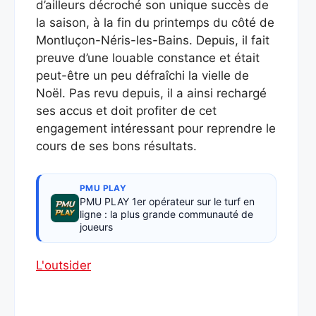
d’ailleurs décroché son unique succès de
la saison, à la fin du printemps du côté de
Montluçon-Néris-les-Bains. Depuis, il fait
preuve d’une louable constance et était
peut-être un peu défraîchi la vielle de
Noël. Pas revu depuis, il a ainsi rechargé
ses accus et doit profiter de cet
engagement intéressant pour reprendre le
cours de ses bons résultats.
PMU PLAY
PMU PLAY 1er opérateur sur le turf en
ligne : la plus grande communauté de
joueurs
L'outsider