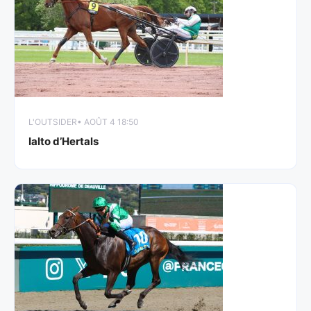
L'OUTSIDER
• AOÛT 4 18:50
Ialto d’Hertals