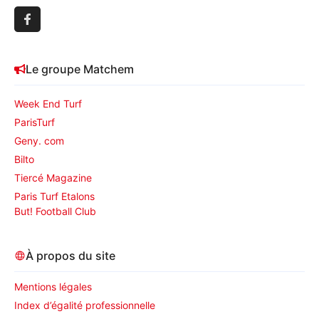
Le groupe Matchem
Week End Turf
ParisTurf
Geny. com
Bilto
Tiercé Magazine
Paris Turf Etalons
But! Football Club
À propos du site
Mentions légales
Index d’égalité professionnelle