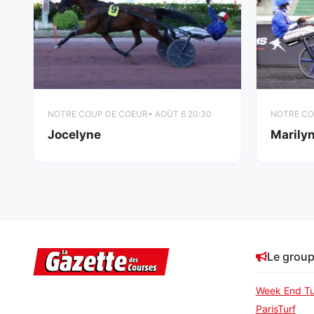
NOTRE COUP DE COEUR
• AOÛT 6 20:30
NOTRE CO
Jocelyne
Marily
Le grou
Week End Tu
ParisTurf