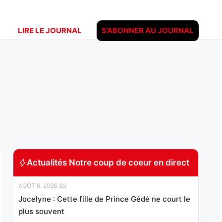
LIRE LE JOURNAL
S’ABONNER AU JOURNAL
Actualités Notre coup de coeur en direct
AOÛT 6, 2026 20
Jocelyne : Cette fille de Prince Gédé ne court le
plus souvent