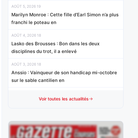
AOÛT 5, 2026 19
Marilyn Monroe : Cette fille d’Earl Simon n’a plus
franchi le poteau en
AOÛT 4, 2026 18
Lasko des Brousses : Bon dans les deux
disciplines du trot, il a enlevé
AOÛT 3, 2026 18
Anssio : Vainqueur de son handicap mi-octobre
sur le sable cantilien en
AOÛT 1, 2026 15
Voir toutes les actualités
Mister Chang : Révélé d’emblée à ce niveau à 3
ans, sur le
JUILLET 31, 2026 20
Nelliedonado : Programmée pour les handicaps,