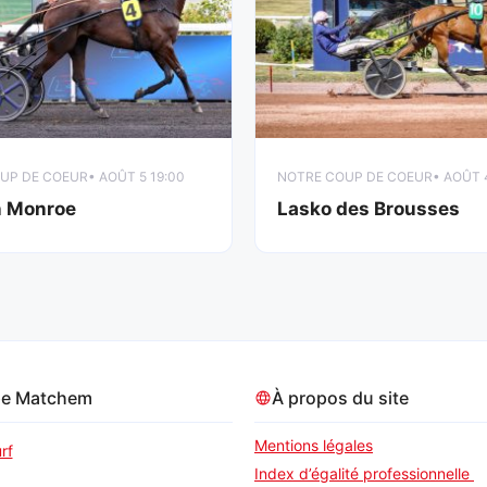
UP DE COEUR
• AOÛT 5 19:00
NOTRE COUP DE COEUR
• AOÛT 
n Monroe
Lasko des Brousses
pe Matchem
À propos du site
Mentions légales
rf
Index d’égalité professionnelle