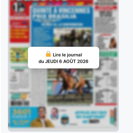
elle a débuté par une probante
JUILLET 29, 2026 19
Ram Sea : Acheté aux ventes au prix fort en vue
d’une carrière
JUILLET 28, 2026 18
Ivrig Viking : Vainqueur de semi-classique sous
Lire le journal
la selle pour le compte de
du JEUDI 6 AOÛT 2026
JUILLET 26, 2026 16
Vol d’Argent : Façonné pour les handicaps, il y a
fait preuve d’une
JUILLET 25, 2026 15
Britania : Deuxième d’un maiden à La Teste puis
lauréate d’une classe
JUILLET 22, 2026 19
Vazirpour : Ses deux premières tentatives à ce