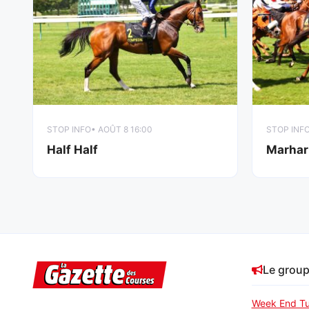
STOP INFO
• AOÛT 8 16:00
STOP INF
Half Half
Marhar
Le grou
Week End Tu