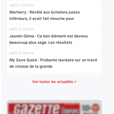
AOÛT 7, 2026 20
Marharry : Révélé aux échelons justes
inférieurs, il avait fait mouche pour
AOÛT 6, 2026 20
Jasmin Géma : Ce bon élément est devenu
beaucoup plus sage. Les résultats
AOÛT 5, 2026 19
My Save Quick : Probante lauréate sur un tracé
de vitesse de la grande
AOÛT 3, 2026 18
Voir toutes les actualités
Caramelito : A créditer d’une saison 2024
remarquable au cours de laquelle
AOÛT 2, 2026 15
Melbora : Sur le podium d’un événement