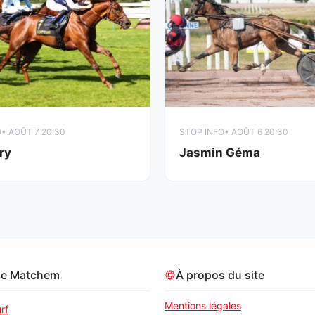
O
• AOÛT 7 20:30
STOP INFO
• AOÛT 6 20:30
ry
Jasmin Géma
pe Matchem
À propos du site
Mentions légales
rf