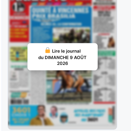
remporté par Rock Blanc en
AOÛT 1, 2026 15
Baileys Bachelor : Après s’être imposé à trois
reprises l’an dernier en catégories
JUILLET 31, 2026 20
Hello Avenue : Elle a tenté sa chance sans
Lire le journal
succès dans le Prix
du DIMANCHE 9 AOÛT
2026
JUILLET 30, 2026 20
Joker Géma : Adepte de ce parcours où il est
reçu 4 sur
JUILLET 29, 2026 19
Tamyz : Il a échoué aux portes des places lors
de son
JUILLET 28, 2026 18
Jizou d’Etang : Exclusivement droitier en début