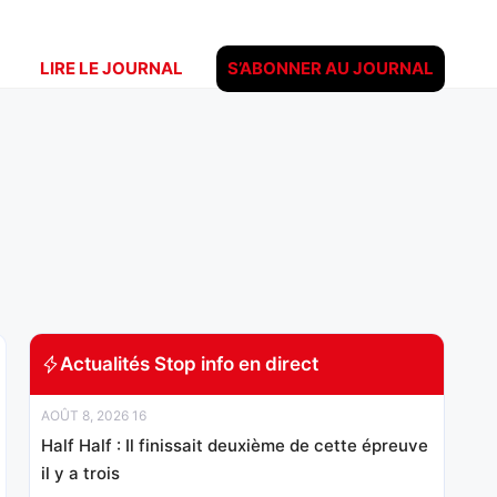
LIRE LE JOURNAL
S’ABONNER AU JOURNAL
Actualités Stop info en direct
AOÛT 8, 2026 16
Half Half : Il finissait deuxième de cette épreuve
il y a trois