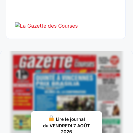
Lire le journal
du VENDREDI 7 AOÛT
2026