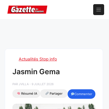
Aller
au
contenu
Actualités Stop info
Jasmin Gema
PAR JVILLA - 9 JUILLET 2026
Résumé IA
Partager
Commenter