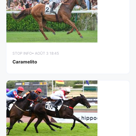
STOP INFO
• AOÛT 3 18:45
Caramelito