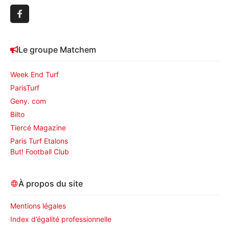
Le groupe Matchem
Week End Turf
ParisTurf
Geny. com
Bilto
Tiercé Magazine
Paris Turf Etalons
But! Football Club
À propos du site
Mentions légales
Index d’égalité professionnelle