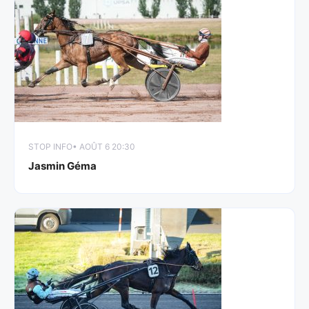
STOP INFO
• AOÛT 6 20:30
Jasmin Géma