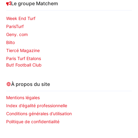
Le groupe Matchem
Week End Turf
ParisTurf
Geny. com
Bilto
Tiercé Magazine
Paris Turf Etalons
But! Football Club
À propos du site
Mentions légales
Index d’égalité professionnelle
Conditions générales d’utilisation
Politique de confidentialité