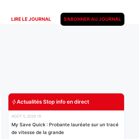
LIRE LE JOURNAL
S’ABONNER AU JOURNAL
Actualités Stop info en direct
AOÛT 5, 2026 19
My Save Quick : Probante lauréate sur un tracé
de vitesse de la grande