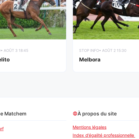
O
• AOÛT 3 18:45
STOP INFO
• AOÛT 2 15:30
lito
Melbora
pe Matchem
À propos du site
Mentions légales
rf
Index d’égalité professionnelle