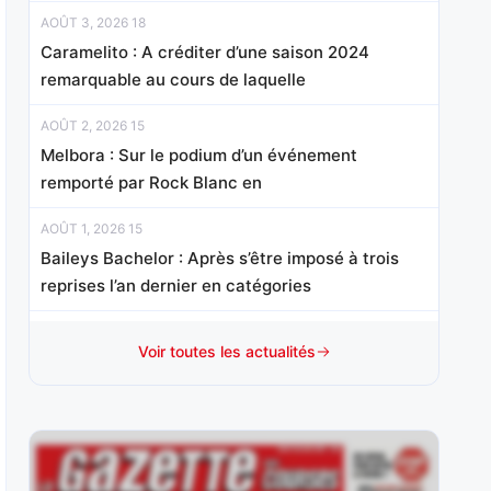
AOÛT 3, 2026 18
Caramelito : A créditer d’une saison 2024
remarquable au cours de laquelle
AOÛT 2, 2026 15
Melbora : Sur le podium d’un événement
remporté par Rock Blanc en
AOÛT 1, 2026 15
Baileys Bachelor : Après s’être imposé à trois
reprises l’an dernier en catégories
JUILLET 31, 2026 20
Voir toutes les actualités
Hello Avenue : Elle a tenté sa chance sans
succès dans le Prix
JUILLET 30, 2026 20
Joker Géma : Adepte de ce parcours où il est