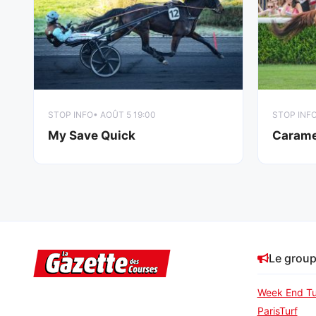
STOP INFO
• AOÛT 5 19:00
STOP INF
My Save Quick
Carame
Le grou
Week End Tu
ParisTurf