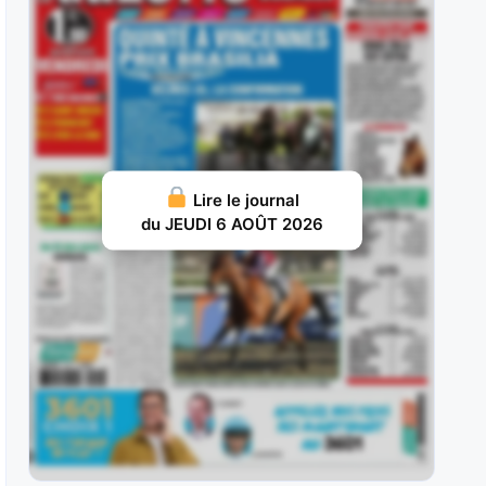
reçu 4 sur
JUILLET 29, 2026 19
Tamyz : Il a échoué aux portes des places lors
de son
JUILLET 28, 2026 18
Jizou d’Etang : Exclusivement droitier en début
Lire le journal
de carrière, il avait aligné les
du JEUDI 6 AOÛT 2026
JUILLET 27, 2026 18
Harper : Il avait réalisé un deuxième semestre
2022 de toute beauté,
JUILLET 26, 2026 16
Winteriscoming : Rapidement hissé au niveau
Groupe en haies, il a suivi
JUILLET 25, 2026 15
Magellan : Troisième du Prix des Epinettes pour