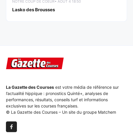
NOTRE COUP DE COEUR
• AOÛT 4 18:50
Lasko des Brousses
La Gazette des Courses
est votre média de référence sur
l’actualité hippique : pronostics Quinté+, analyses de
performances, résultats, conseils turf et informations
exclusives sur les courses françaises.
© La Gazette des Courses – Un site du groupe Matchem