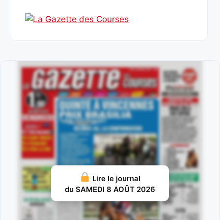
Lire le journal
du SAMEDI 8 AOÛT 2026