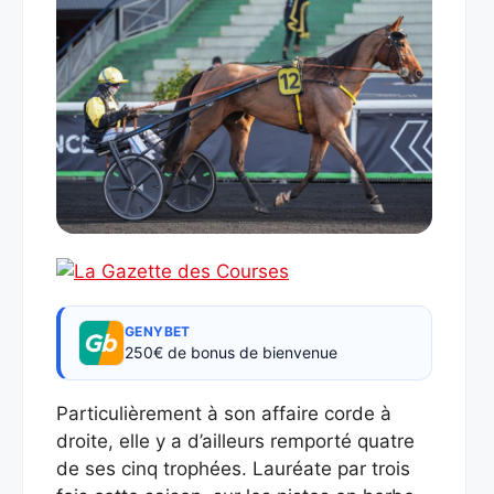
GENYBET
250€ de bonus de bienvenue
Particulièrement à son affaire corde à
droite, elle y a d’ailleurs remporté quatre
de ses cinq trophées. Lauréate par trois