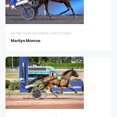
NOTRE COUP DE COEUR
• AOÛT 5 19:00
Marilyn Monroe