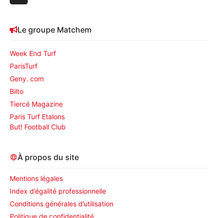
Le groupe Matchem
Week End Turf
ParisTurf
Geny. com
Bilto
Tiercé Magazine
Paris Turf Etalons
But! Football Club
À propos du site
Mentions légales
Index d’égalité professionnelle
Conditions générales d’utilisation
Politique de confidentialité