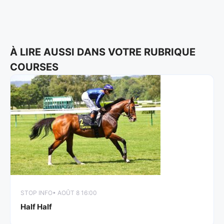
À LIRE AUSSI DANS VOTRE RUBRIQUE
COURSES
STOP INFO
• AOÛT 8 16:00
Half Half