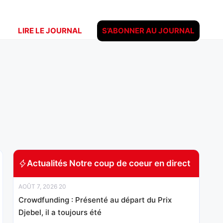
LIRE LE JOURNAL
S’ABONNER AU JOURNAL
Actualités Notre coup de coeur en direct
AOÛT 7, 2026 20
Crowdfunding : Présenté au départ du Prix
Djebel, il a toujours été