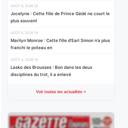
AOÛT 6, 2026 20
Jocelyne : Cette fille de Prince Gédé ne court le
plus souvent
AOÛT 5, 2026 19
Marilyn Monroe : Cette fille d’Earl Simon n’a plus
franchi le poteau en
AOÛT 4, 2026 18
Lasko des Brousses : Bon dans les deux
disciplines du trot, il a enlevé
AOÛT 3, 2026 18
Voir toutes les actualités
Anssio : Vainqueur de son handicap mi-octobre
sur le sable cantilien en
AOÛT 1, 2026 15
Mister Chang : Révélé d’emblée à ce niveau à 3