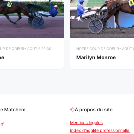
UP DE COEUR
• AOÛT 6 20:30
NOTRE COUP DE COEUR
• AOÛT 
ne
Marilyn Monroe
pe Matchem
À propos du site
Mentions légales
rf
Index d’égalité professionnelle