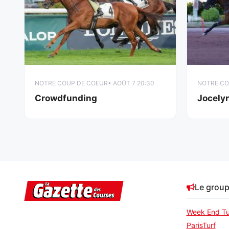
NOTRE COUP DE COEUR
• AOÛT 7 20:30
NOTRE CO
Crowdfunding
Jocely
Le grou
Week End Tu
ParisTurf