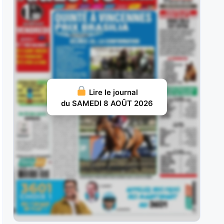
ans, sur le
JUILLET 31, 2026 20
Nelliedonado : Programmée pour les handicaps,
elle a débuté par une probante
JUILLET 29, 2026 19
Ram Sea : Acheté aux ventes au prix fort en vue
Lire le journal
d’une carrière
du SAMEDI 8 AOÛT 2026
JUILLET 28, 2026 18
Ivrig Viking : Vainqueur de semi-classique sous
la selle pour le compte de
JUILLET 26, 2026 16
Vol d’Argent : Façonné pour les handicaps, il y a
fait preuve d’une
JUILLET 25, 2026 15
Britania : Deuxième d’un maiden à La Teste puis