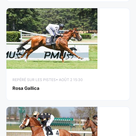
REPÉRÉ SUR LES PISTES
• AOÛT 2 15:30
Rosa Gallica