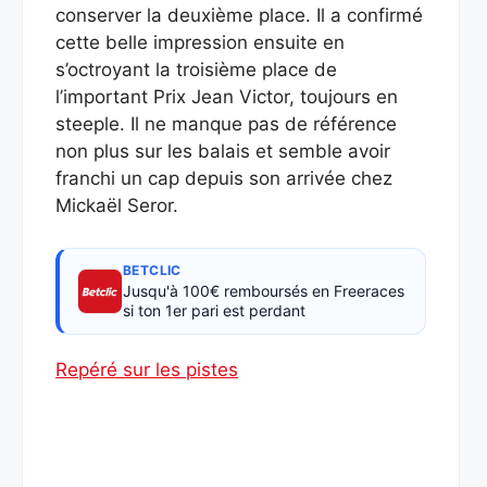
conserver la deuxième place. Il a confirmé
cette belle impression ensuite en
s’octroyant la troisième place de
l’important Prix Jean Victor, toujours en
steeple. Il ne manque pas de référence
non plus sur les balais et semble avoir
franchi un cap depuis son arrivée chez
Mickaël Seror.
BETCLIC
Jusqu'à 100€ remboursés en Freeraces
si ton 1er pari est perdant
Repéré sur les pistes