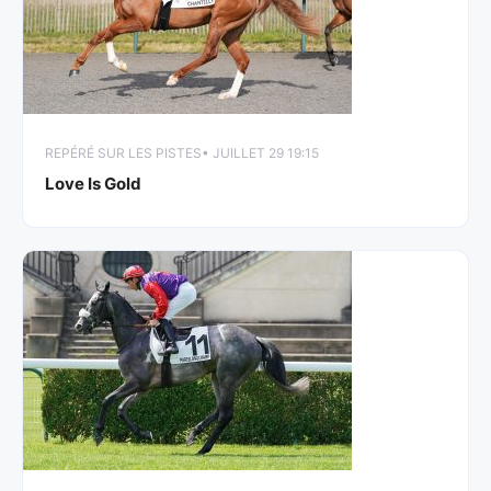
REPÉRÉ SUR LES PISTES
• JUILLET 29 19:15
Love Is Gold