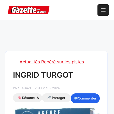
Aller
au
contenu
Actualités Repéré sur les pistes
INGRID TURGOT
PAR LACAZE - 28 FÉVRIER 2024
Résumé IA
Partager
Commenter