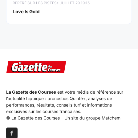
REPÉRÉ SUR LES PISTES
• JUILLET 29 19:15
Love Is Gold
La Gazette des Courses
est votre média de référence sur
l’actualité hippique : pronostics Quinté+, analyses de
performances, résultats, conseils turf et informations
exclusives sur les courses françaises.
© La Gazette des Courses – Un site du groupe Matchem