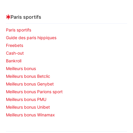
Paris sportifs
Paris sportifs
Guide des paris hippiques
Freebets
Cash-out
Bankroll
Meilleurs bonus
Meilleurs bonus Betclic
Meilleurs bonus Genybet
Meilleurs bonus Parions sport
Meilleurs bonus PMU
Meilleurs bonus Unibet
Meilleurs bonus Winamax