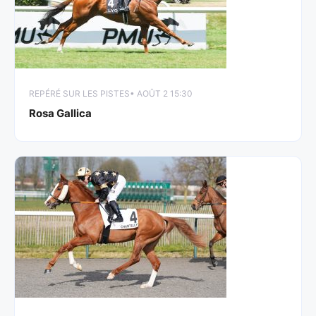
REPÉRÉ SUR LES PISTES
• AOÛT 2 15:30
Rosa Gallica