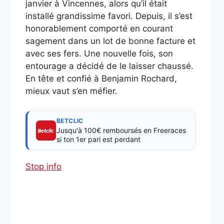
janvier à Vincennes, alors qu’il était
installé grandissime favori. Depuis, il s’est
honorablement comporté en courant
sagement dans un lot de bonne facture et
avec ses fers. Une nouvelle fois, son
entourage a décidé de le laisser chaussé.
En tête et confié à Benjamin Rochard,
mieux vaut s’en méfier.
BETCLIC
Jusqu'à 100€ remboursés en Freeraces
si ton 1er pari est perdant
Stop info