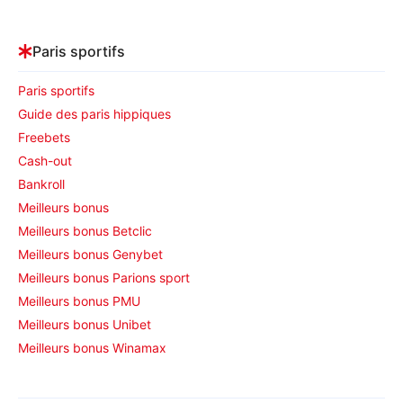
Paris sportifs
Paris sportifs
Guide des paris hippiques
Freebets
Cash-out
Bankroll
Meilleurs bonus
Meilleurs bonus Betclic
Meilleurs bonus Genybet
Meilleurs bonus Parions sport
Meilleurs bonus PMU
Meilleurs bonus Unibet
Meilleurs bonus Winamax