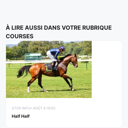
À LIRE AUSSI DANS VOTRE RUBRIQUE
COURSES
STOP INFO
• AOÛT 8 16:00
Half Half