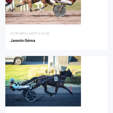
STOP INFO
• AOÛT 6 20:30
Jasmin Géma