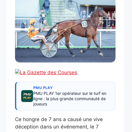
PMU PLAY
PMU PLAY 1er opérateur sur le turf en
ligne : la plus grande communauté de
joueurs
Ce hongre de 7 ans a causé une vive
déception dans un événement, le 7