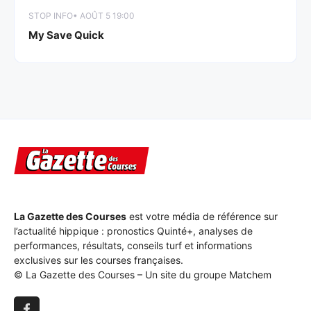
STOP INFO
• AOÛT 5 19:00
My Save Quick
La Gazette des Courses
est votre média de référence sur
l’actualité hippique : pronostics Quinté+, analyses de
performances, résultats, conseils turf et informations
exclusives sur les courses françaises.
© La Gazette des Courses – Un site du groupe Matchem