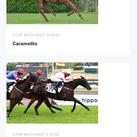
STOP INFO
• AOÛT 3 18:45
Caramelito
STOP INFO
• AOÛT 2 15:30