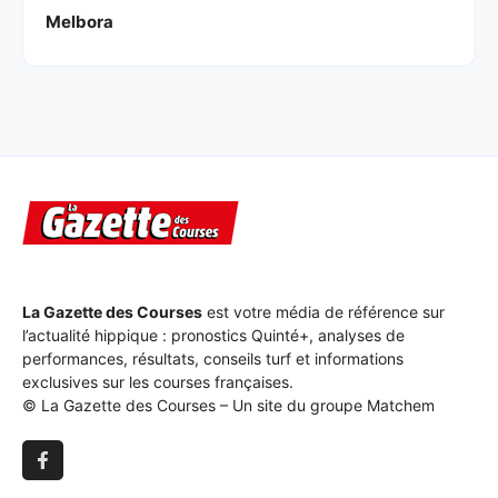
Melbora
La Gazette des Courses
est votre média de référence sur
l’actualité hippique : pronostics Quinté+, analyses de
performances, résultats, conseils turf et informations
exclusives sur les courses françaises.
© La Gazette des Courses – Un site du groupe Matchem