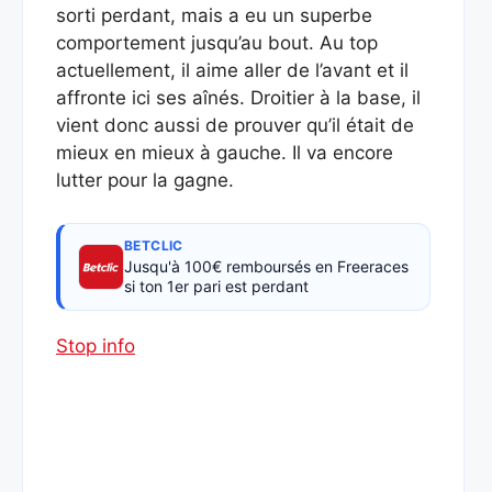
sorti perdant, mais a eu un superbe
comportement jusqu’au bout. Au top
actuellement, il aime aller de l’avant et il
affronte ici ses aînés. Droitier à la base, il
vient donc aussi de prouver qu’il était de
mieux en mieux à gauche. Il va encore
lutter pour la gagne.
BETCLIC
Jusqu'à 100€ remboursés en Freeraces
si ton 1er pari est perdant
Stop info