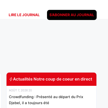
LIRE LE JOURNAL
S’ABONNER AU JOURNAL
Actualités Notre coup de coeur en direct
AOÛT 7, 2026 20
Crowdfunding : Présenté au départ du Prix
Djebel, il a toujours été