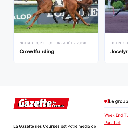
NOTRE COUP DE COEUR
• AOÛT 7 20:30
NOTRE CO
Crowdfunding
Jocely
Le grou
Week End Tu
ParisTurf
La Gazette des Courses
est votre média de