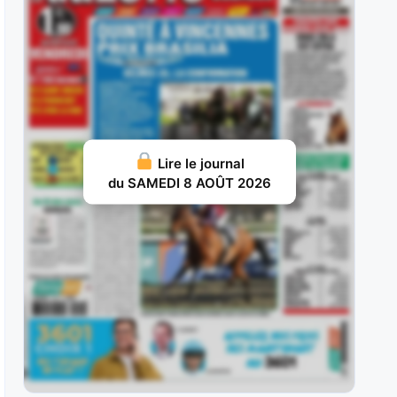
ans, sur le
JUILLET 31, 2026 20
Nelliedonado : Programmée pour les handicaps,
elle a débuté par une probante
JUILLET 29, 2026 19
Ram Sea : Acheté aux ventes au prix fort en vue
Lire le journal
d’une carrière
du SAMEDI 8 AOÛT 2026
JUILLET 28, 2026 18
Ivrig Viking : Vainqueur de semi-classique sous
la selle pour le compte de
JUILLET 26, 2026 16
Vol d’Argent : Façonné pour les handicaps, il y a
fait preuve d’une
JUILLET 25, 2026 15
Britania : Deuxième d’un maiden à La Teste puis