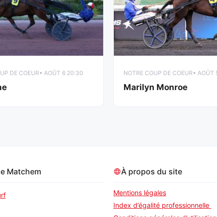
UP DE COEUR
• AOÛT 6 20:30
NOTRE COUP DE COEUR
• AOÛT 
ne
Marilyn Monroe
pe Matchem
À propos du site
Mentions légales
rf
Index d’égalité professionnelle