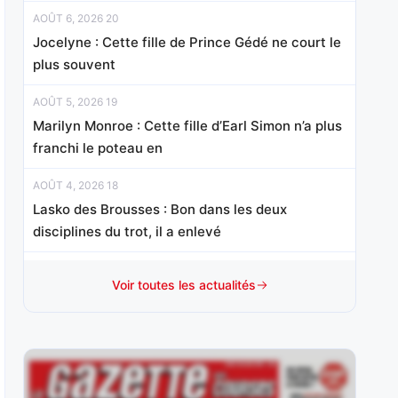
AOÛT 6, 2026 20
Jocelyne : Cette fille de Prince Gédé ne court le
plus souvent
AOÛT 5, 2026 19
Marilyn Monroe : Cette fille d’Earl Simon n’a plus
franchi le poteau en
AOÛT 4, 2026 18
Lasko des Brousses : Bon dans les deux
disciplines du trot, il a enlevé
AOÛT 3, 2026 18
Voir toutes les actualités
Anssio : Vainqueur de son handicap mi-octobre
sur le sable cantilien en
AOÛT 1, 2026 15
Mister Chang : Révélé d’emblée à ce niveau à 3