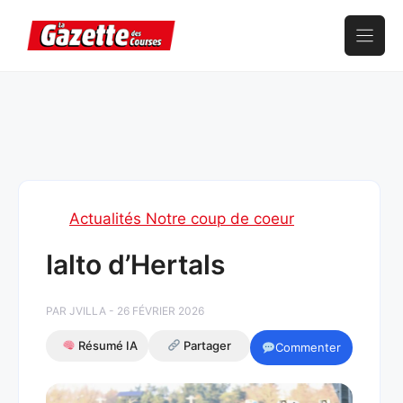
Aller
au
contenu
Actualités Notre coup de coeur
Ialto d’Hertals
PAR JVILLA - 26 FÉVRIER 2026
Résumé IA
Partager
Commenter