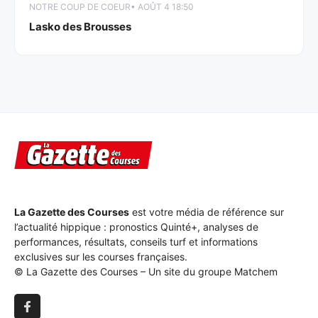
NOTRE COUP DE COEUR
• AOÛT 4 18:50
Lasko des Brousses
La Gazette des Courses
est votre média de référence sur
l’actualité hippique : pronostics Quinté+, analyses de
performances, résultats, conseils turf et informations
exclusives sur les courses françaises.
© La Gazette des Courses – Un site du groupe Matchem