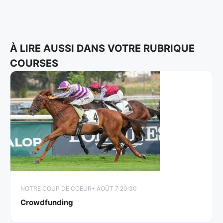
À LIRE AUSSI DANS VOTRE RUBRIQUE
COURSES
NOTRE COUP DE COEUR
• AOÛT 7 20:30
Crowdfunding