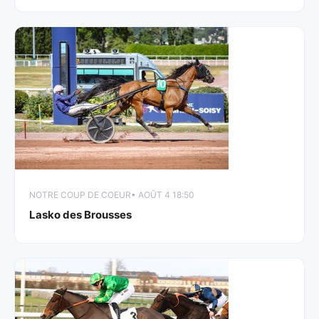
NOTRE COUP DE COEUR
• AOÛT 4 18:50
Lasko des Brousses