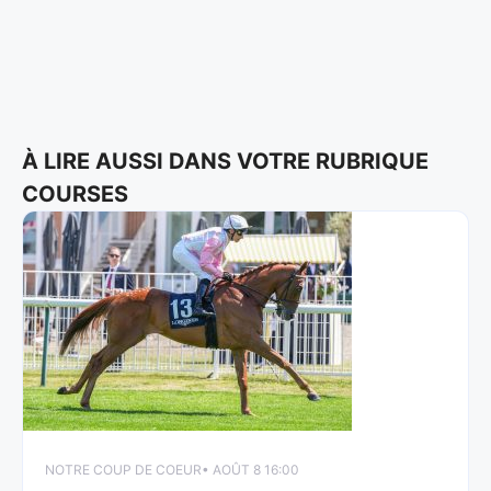
À LIRE AUSSI DANS VOTRE RUBRIQUE
COURSES
NOTRE COUP DE COEUR
• AOÛT 8 16:00