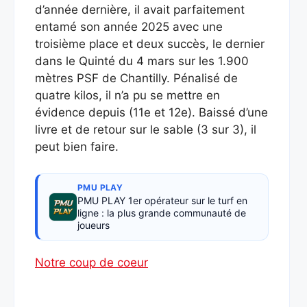
d’année dernière, il avait parfaitement
entamé son année 2025 avec une
troisième place et deux succès, le dernier
dans le Quinté du 4 mars sur les 1.900
mètres PSF de Chantilly. Pénalisé de
quatre kilos, il n’a pu se mettre en
évidence depuis (11e et 12e). Baissé d’une
livre et de retour sur le sable (3 sur 3), il
peut bien faire.
PMU PLAY
PMU PLAY 1er opérateur sur le turf en
ligne : la plus grande communauté de
joueurs
Notre coup de coeur