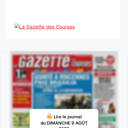
Lire le journal
du DIMANCHE 9 AOÛT