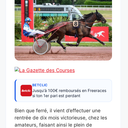
BETCLIC
Jusqu'à 100€ remboursés en Freeraces
si ton 1er pari est perdant
Bien que ferré, il vient d’effectuer une
rentrée de dix mois victorieuse, chez les
amateurs, faisant ainsi le plein de