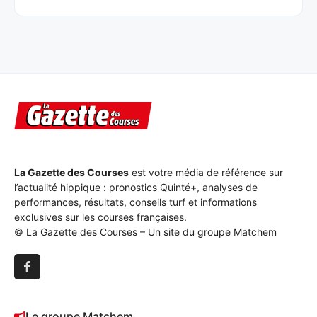
La Gazette des Courses
est votre média de référence sur
l’actualité hippique : pronostics Quinté+, analyses de
performances, résultats, conseils turf et informations
exclusives sur les courses françaises.
© La Gazette des Courses – Un site du groupe Matchem
Le groupe Matchem