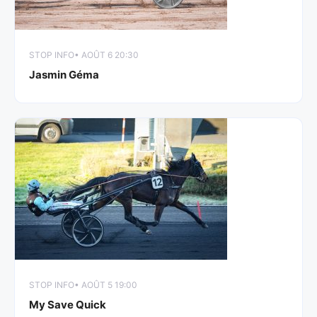
STOP INFO
• AOÛT 6 20:30
Jasmin Géma
STOP INFO
• AOÛT 5 19:00
My Save Quick