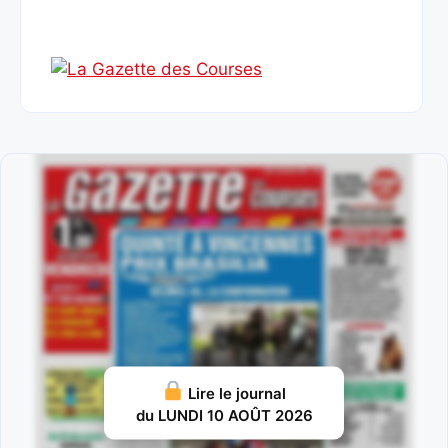
Lire le journal
du LUNDI 10 AOÛT 2026