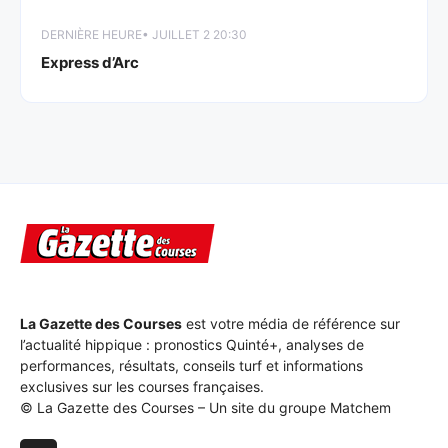
DERNIÈRE HEURE
• JUILLET 2 20:30
Express d’Arc
La Gazette des Courses
est votre média de référence sur
l’actualité hippique : pronostics Quinté+, analyses de
performances, résultats, conseils turf et informations
exclusives sur les courses françaises.
© La Gazette des Courses – Un site du groupe Matchem