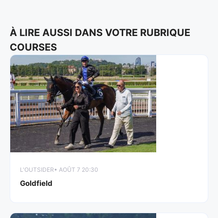
À LIRE AUSSI DANS VOTRE RUBRIQUE
COURSES
L'OUTSIDER
• AOÛT 7 20:30
Goldfield