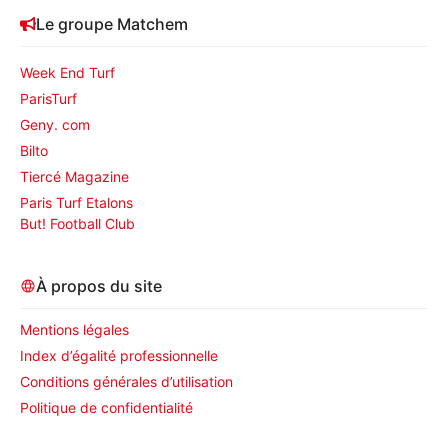
Le groupe Matchem
Week End Turf
ParisTurf
Geny. com
Bilto
Tiercé Magazine
Paris Turf Etalons
But! Football Club
À propos du site
Mentions légales
Index d’égalité professionnelle
Conditions générales d’utilisation
Politique de confidentialité