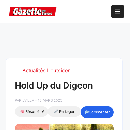
Aller
au
contenu
Actualités L'outsider
Hold Up du Digeon
PAR JVILLA - 13 MARS 2025
Résumé IA
Partager
Commenter