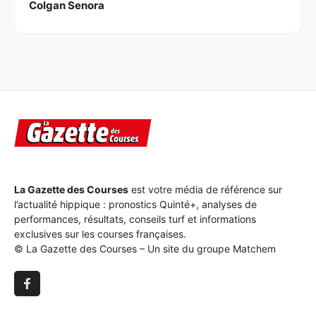
Colgan Senora
La Gazette des Courses
est votre média de référence sur
l’actualité hippique : pronostics Quinté+, analyses de
performances, résultats, conseils turf et informations
exclusives sur les courses françaises.
© La Gazette des Courses – Un site du groupe Matchem