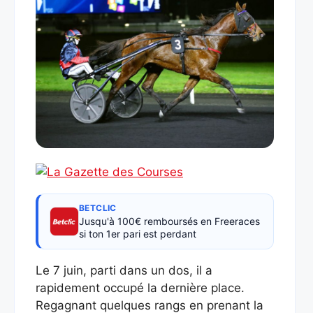
BETCLIC
Jusqu'à 100€ remboursés en Freeraces
si ton 1er pari est perdant
Le 7 juin, parti dans un dos, il a
rapidement occupé la dernière place.
Regagnant quelques rangs en prenant la