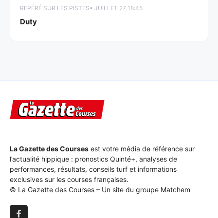
REPÉRÉ SUR LES PISTES
• JUILLET 27 18:45
Duty
La Gazette des Courses
est votre média de référence sur
l’actualité hippique : pronostics Quinté+, analyses de
performances, résultats, conseils turf et informations
exclusives sur les courses françaises.
© La Gazette des Courses – Un site du groupe Matchem