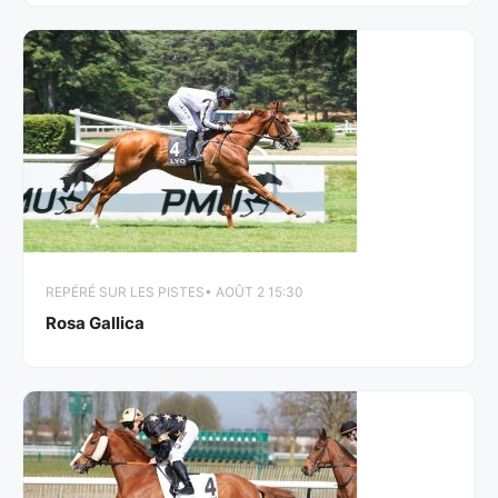
REPÉRÉ SUR LES PISTES
• AOÛT 2 15:30
Rosa Gallica