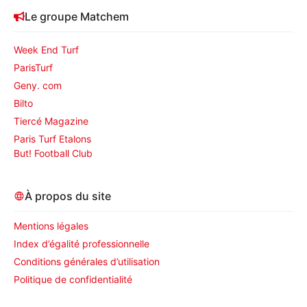
Le groupe Matchem
Week End Turf
ParisTurf
Geny. com
Bilto
Tiercé Magazine
Paris Turf Etalons
But! Football Club
À propos du site
Mentions légales
Index d’égalité professionnelle
Conditions générales d’utilisation
Politique de confidentialité