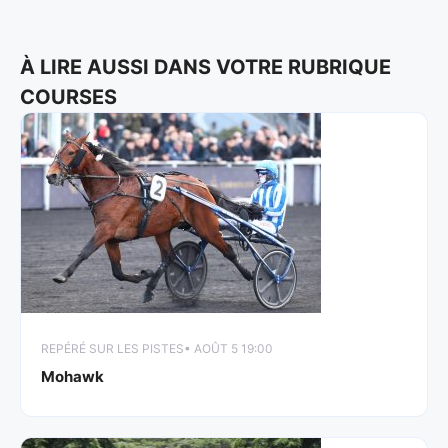
À LIRE AUSSI DANS VOTRE RUBRIQUE
COURSES
REPÉRÉ SUR LES PISTES
• AOÛT 5 19:00
Mohawk