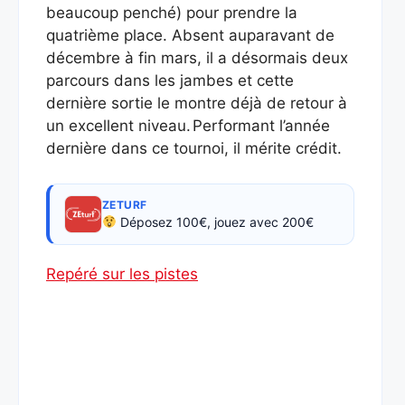
beaucoup penché) pour prendre la
quatrième place. Absent auparavant de
décembre à fin mars, il a désormais deux
parcours dans les jambes et cette
dernière sortie le montre déjà de retour à
un excellent niveau. Performant l’année
dernière dans ce tournoi, il mérite crédit.
ZETURF
Déposez 100€, jouez avec 200€
Repéré sur les pistes