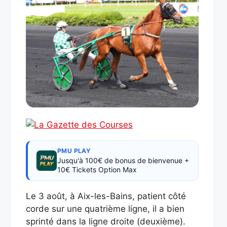
PMU PLAY
Jusqu'à 100€ de bonus de bienvenue +
10€ Tickets Option Max
Le 3 août, à Aix-les-Bains, patient côté
corde sur une quatrième ligne, il a bien
sprinté dans la ligne droite (deuxième).