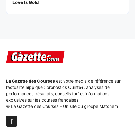
Love Is Gold
La Gazette des Courses
est votre média de référence sur
l’actualité hippique : pronostics Quinté+, analyses de
performances, résultats, conseils turf et informations
exclusives sur les courses françaises.
© La Gazette des Courses – Un site du groupe Matchem