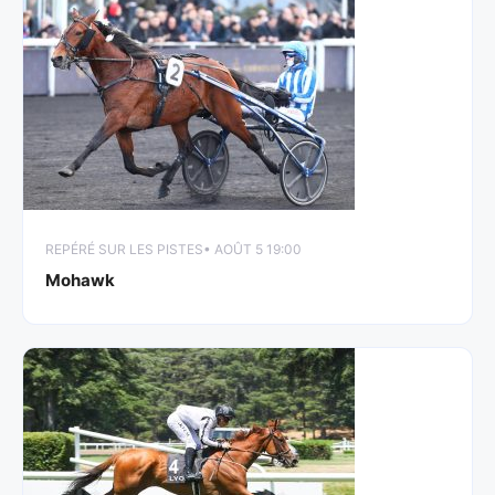
REPÉRÉ SUR LES PISTES
• AOÛT 5 19:00
Mohawk