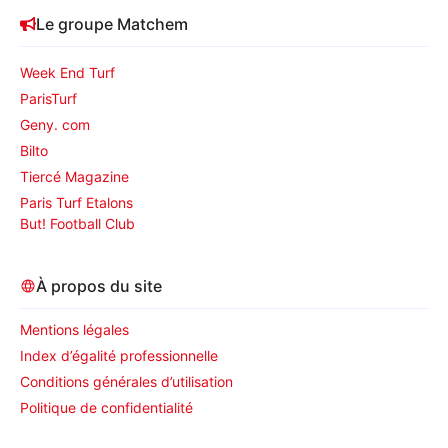
Le groupe Matchem
Week End Turf
ParisTurf
Geny. com
Bilto
Tiercé Magazine
Paris Turf Etalons
But! Football Club
À propos du site
Mentions légales
Index d’égalité professionnelle
Conditions générales d’utilisation
Politique de confidentialité