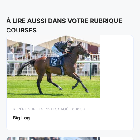
À LIRE AUSSI DANS VOTRE RUBRIQUE
COURSES
REPÉRÉ SUR LES PISTES
• AOÛT 8 16:00
Big Log