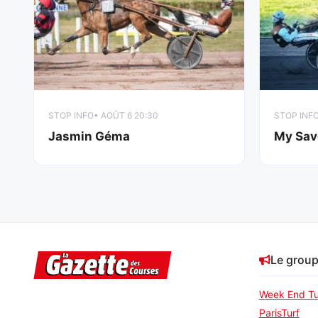
STOP INFO
• AOÛT 6 20:30
STOP INF
Jasmin Géma
My Sav
Le grou
Week End Tu
ParisTurf