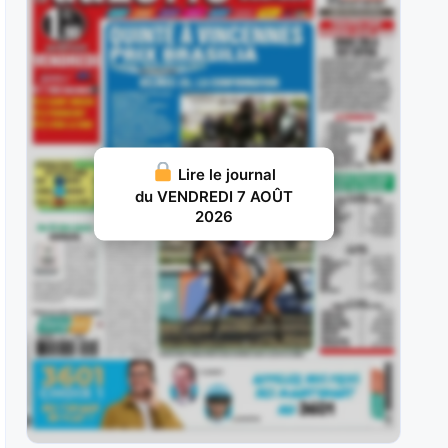
succès dans le Prix
JUILLET 30, 2026 20
Joker Géma : Adepte de ce parcours où il est
reçu 4 sur
JUILLET 29, 2026 19
Tamyz : Il a échoué aux portes des places lors
Lire le journal
de son
du VENDREDI 7 AOÛT
2026
JUILLET 28, 2026 18
Jizou d’Etang : Exclusivement droitier en début
de carrière, il avait aligné les
JUILLET 27, 2026 18
Harper : Il avait réalisé un deuxième semestre
2022 de toute beauté,
JUILLET 26, 2026 16
Winteriscoming : Rapidement hissé au niveau