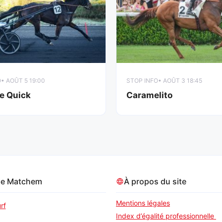
O
• AOÛT 5 19:00
STOP INFO
• AOÛT 3 18:45
e Quick
Caramelito
pe Matchem
À propos du site
Mentions légales
rf
Index d’égalité professionnelle