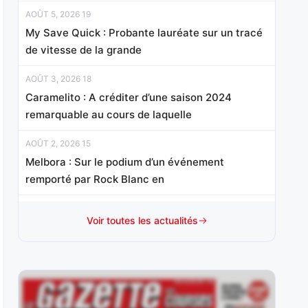
AOÛT 5, 2026 19
My Save Quick : Probante lauréate sur un tracé
de vitesse de la grande
AOÛT 3, 2026 18
Caramelito : A créditer d’une saison 2024
remarquable au cours de laquelle
AOÛT 2, 2026 15
Melbora : Sur le podium d’un événement
remporté par Rock Blanc en
AOÛT 1, 2026 15
Voir toutes les actualités
Baileys Bachelor : Après s’être imposé à trois
reprises l’an dernier en catégories
JUILLET 31, 2026 20
Hello Avenue : Elle a tenté sa chance sans