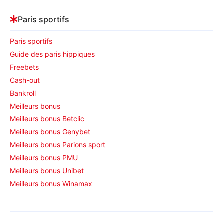
Paris sportifs
Paris sportifs
Guide des paris hippiques
Freebets
Cash-out
Bankroll
Meilleurs bonus
Meilleurs bonus Betclic
Meilleurs bonus Genybet
Meilleurs bonus Parions sport
Meilleurs bonus PMU
Meilleurs bonus Unibet
Meilleurs bonus Winamax