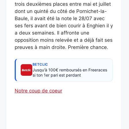
trois deuxièmes places entre mai et juillet
dont un quinté du côté de Pornichet-la-
Baule, il avait été la note le 28/07 avec
ses fers avant de bien courir à Enghien il y
a deux semaines. Il affronte une
opposition moins relevée et a déjà fait ses
preuves à main droite. Première chance.
BETCLIC
Jusqu'à 100€ remboursés en Freeraces
si ton 1er pari est perdant
Notre coup de coeur