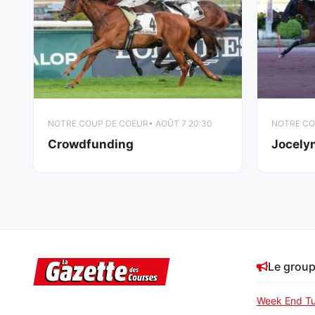
NOTRE COUP DE COEUR
• AOÛT 7 20:30
NOTRE CO
Crowdfunding
Jocely
Le grou
Week End Tu