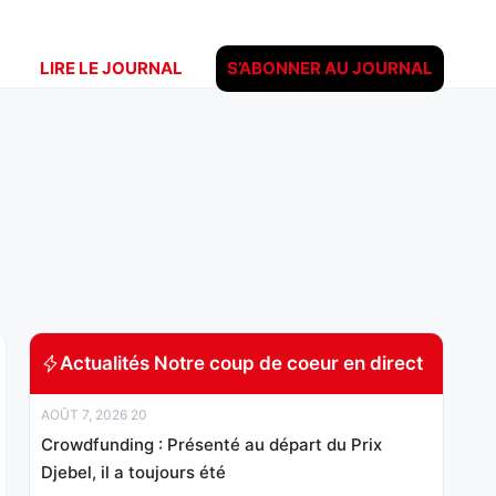
LIRE LE JOURNAL
S’ABONNER AU JOURNAL
Actualités Notre coup de coeur en direct
AOÛT 7, 2026 20
Crowdfunding : Présenté au départ du Prix
Djebel, il a toujours été