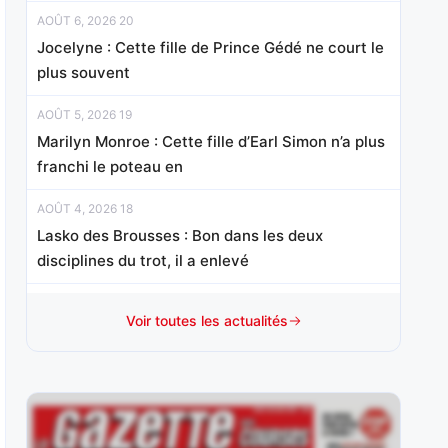
AOÛT 6, 2026 20
Jocelyne : Cette fille de Prince Gédé ne court le
plus souvent
AOÛT 5, 2026 19
Marilyn Monroe : Cette fille d’Earl Simon n’a plus
franchi le poteau en
AOÛT 4, 2026 18
Lasko des Brousses : Bon dans les deux
disciplines du trot, il a enlevé
AOÛT 3, 2026 18
Voir toutes les actualités
Anssio : Vainqueur de son handicap mi-octobre
sur le sable cantilien en
AOÛT 1, 2026 15
Mister Chang : Révélé d’emblée à ce niveau à 3