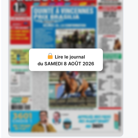
ans, sur le
JUILLET 31, 2026 20
Nelliedonado : Programmée pour les handicaps,
elle a débuté par une probante
JUILLET 29, 2026 19
Ram Sea : Acheté aux ventes au prix fort en vue
Lire le journal
d’une carrière
du SAMEDI 8 AOÛT 2026
JUILLET 28, 2026 18
Ivrig Viking : Vainqueur de semi-classique sous
la selle pour le compte de
JUILLET 26, 2026 16
Vol d’Argent : Façonné pour les handicaps, il y a
fait preuve d’une
JUILLET 25, 2026 15
Britania : Deuxième d’un maiden à La Teste puis