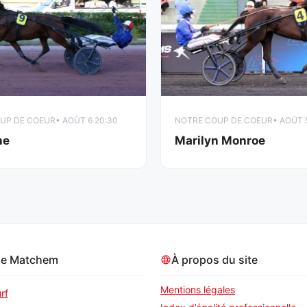
UP DE COEUR
• AOÛT 6 20:30
NOTRE COUP DE COEUR
• AOÛT 
ne
Marilyn Monroe
pe Matchem
À propos du site
Mentions légales
rf