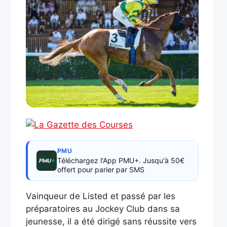
PMU
Téléchargez l'App PMU+. Jusqu'à 50€
offert pour parier par SMS
Vainqueur de Listed et passé par les
préparatoires au Jockey Club dans sa
jeunesse, il a été dirigé sans réussite vers