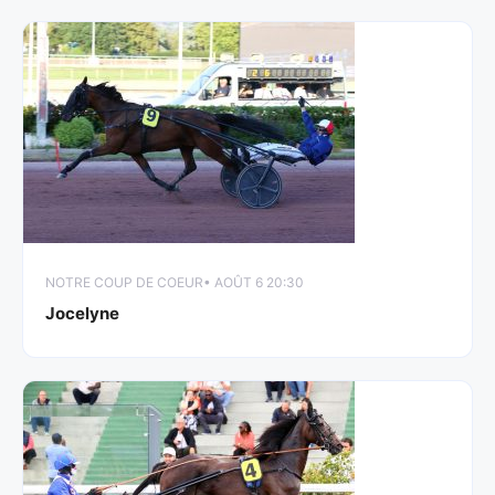
NOTRE COUP DE COEUR
• AOÛT 6 20:30
Jocelyne