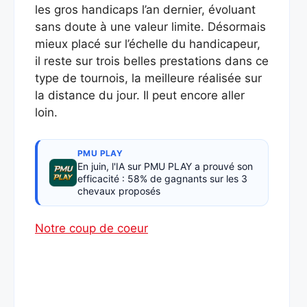
les gros handicaps l’an dernier, évoluant
sans doute à une valeur limite. Désormais
mieux placé sur l’échelle du handicapeur,
il reste sur trois belles prestations dans ce
type de tournois, la meilleure réalisée sur
la distance du jour. Il peut encore aller
loin.
PMU PLAY
En juin, l'IA sur PMU PLAY a prouvé son
efficacité : 58% de gagnants sur les 3
chevaux proposés
Notre coup de coeur