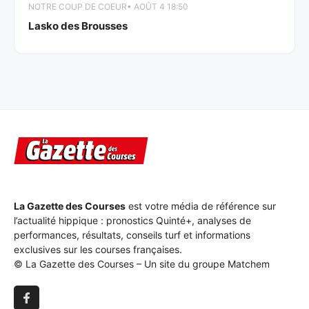
NOTRE COUP DE COEUR
• AOÛT 4 18:50
Lasko des Brousses
La Gazette des Courses
est votre média de référence sur
l’actualité hippique : pronostics Quinté+, analyses de
performances, résultats, conseils turf et informations
exclusives sur les courses françaises.
© La Gazette des Courses – Un site du groupe Matchem