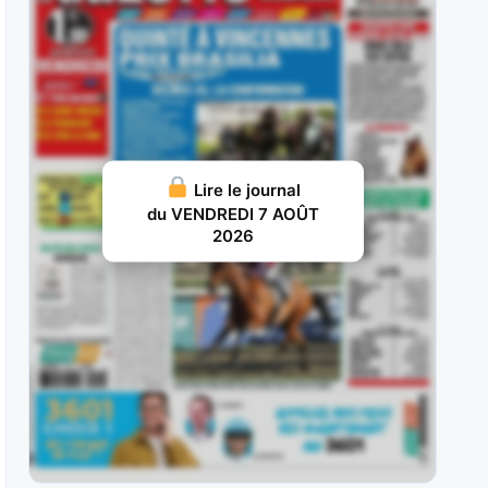
reprises l’an dernier en catégories
JUILLET 31, 2026 20
Hello Avenue : Elle a tenté sa chance sans
succès dans le Prix
JUILLET 30, 2026 20
Joker Géma : Adepte de ce parcours où il est
Lire le journal
reçu 4 sur
du VENDREDI 7 AOÛT
2026
JUILLET 29, 2026 19
Tamyz : Il a échoué aux portes des places lors
de son
JUILLET 28, 2026 18
Jizou d’Etang : Exclusivement droitier en début
de carrière, il avait aligné les
JUILLET 27, 2026 18
Harper : Il avait réalisé un deuxième semestre