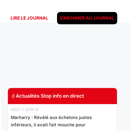
LIRE LE JOURNAL
S’ABONNER AU JOURNAL
Actualités Stop info en direct
AOÛT 7, 2026 20
Marharry : Révélé aux échelons justes
inférieurs, il avait fait mouche pour