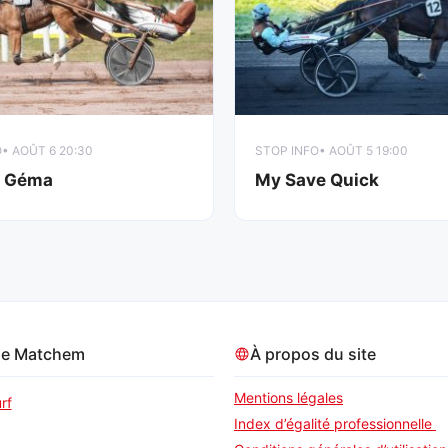
O
• AOÛT 6 20:30
STOP INFO
• AOÛT 5 19:00
n Géma
My Save Quick
pe Matchem
À propos du site
Mentions légales
rf
Index d’égalité professionnelle