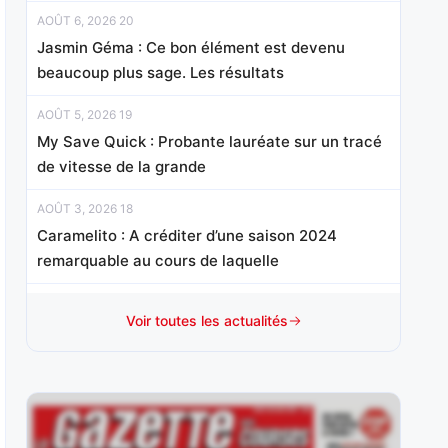
AOÛT 6, 2026 20
Jasmin Géma : Ce bon élément est devenu
beaucoup plus sage. Les résultats
AOÛT 5, 2026 19
My Save Quick : Probante lauréate sur un tracé
de vitesse de la grande
AOÛT 3, 2026 18
Caramelito : A créditer d’une saison 2024
remarquable au cours de laquelle
AOÛT 2, 2026 15
Voir toutes les actualités
Melbora : Sur le podium d’un événement
remporté par Rock Blanc en
AOÛT 1, 2026 15
Baileys Bachelor : Après s’être imposé à trois