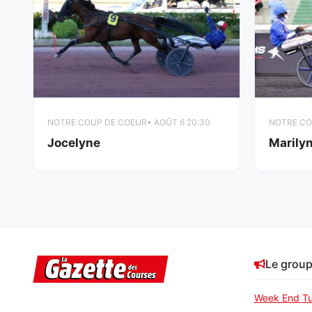
NOTRE COUP DE COEUR
• AOÛT 6 20:30
NOTRE CO
Jocelyne
Marily
Le grou
Week End Tu