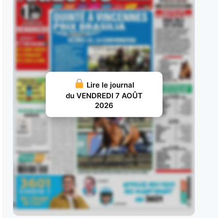
elle a débuté par une probante
JUILLET 29, 2026 19
Ram Sea : Acheté aux ventes au prix fort en vue
d’une carrière
JUILLET 28, 2026 18
Ivrig Viking : Vainqueur de semi-classique sous
Lire le journal
la selle pour le compte de
du VENDREDI 7 AOÛT
2026
JUILLET 26, 2026 16
Vol d’Argent : Façonné pour les handicaps, il y a
fait preuve d’une
JUILLET 25, 2026 15
Britania : Deuxième d’un maiden à La Teste puis
lauréate d’une classe
JUILLET 22, 2026 19
Vazirpour : Ses deux premières tentatives à ce