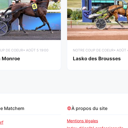
UP DE COEUR
• AOÛT 5 19:00
NOTRE COUP DE COEUR
• AOÛT 
n Monroe
Lasko des Brousses
pe Matchem
À propos du site
Mentions légales
rf