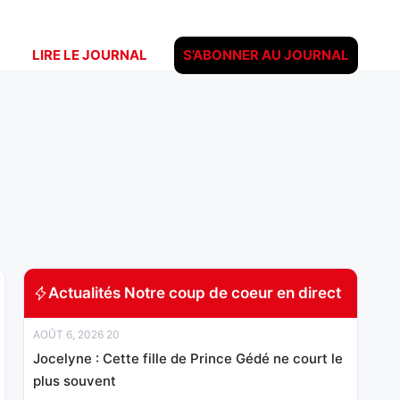
LIRE LE JOURNAL
S’ABONNER AU JOURNAL
Actualités Notre coup de coeur en direct
AOÛT 6, 2026 20
Jocelyne : Cette fille de Prince Gédé ne court le
plus souvent