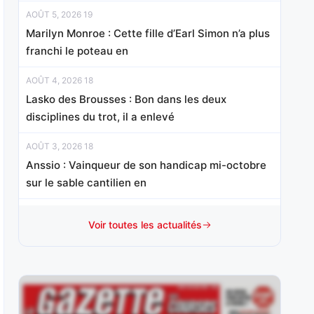
AOÛT 5, 2026 19
Marilyn Monroe : Cette fille d’Earl Simon n’a plus
franchi le poteau en
AOÛT 4, 2026 18
Lasko des Brousses : Bon dans les deux
disciplines du trot, il a enlevé
AOÛT 3, 2026 18
Anssio : Vainqueur de son handicap mi-octobre
sur le sable cantilien en
AOÛT 1, 2026 15
Voir toutes les actualités
Mister Chang : Révélé d’emblée à ce niveau à 3
ans, sur le
JUILLET 31, 2026 20
Nelliedonado : Programmée pour les handicaps,