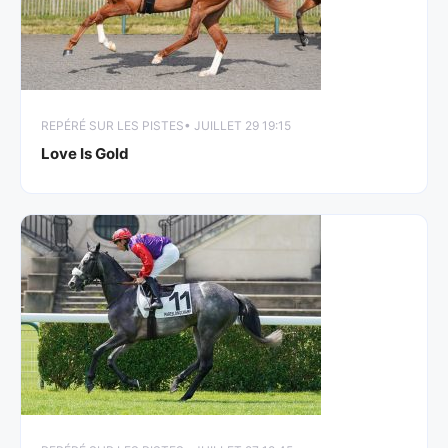
REPÉRÉ SUR LES PISTES
• JUILLET 29 19:15
Love Is Gold