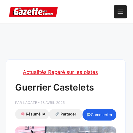
Aller
au
contenu
Actualités Repéré sur les pistes
Guerrier Castelets
PAR LACAZE - 18 AVRIL 2025
Résumé IA
Partager
Commenter