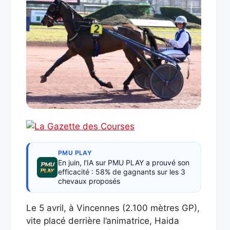
PMU PLAY
En juin, l'IA sur PMU PLAY a prouvé son
efficacité : 58% de gagnants sur les 3
chevaux proposés
Le 5 avril, à Vincennes (2.100 mètres GP),
vite placé derrière l’animatrice, Haida