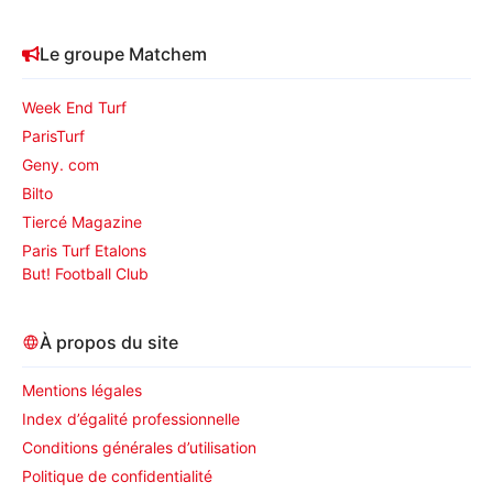
Le groupe Matchem
Week End Turf
ParisTurf
Geny. com
Bilto
Tiercé Magazine
Paris Turf Etalons
But! Football Club
À propos du site
Mentions légales
Index d’égalité professionnelle
Conditions générales d’utilisation
Politique de confidentialité