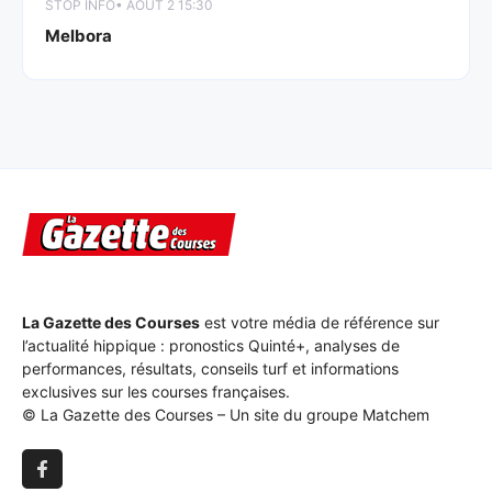
STOP INFO
• AOÛT 2 15:30
Melbora
La Gazette des Courses
est votre média de référence sur
l’actualité hippique : pronostics Quinté+, analyses de
performances, résultats, conseils turf et informations
exclusives sur les courses françaises.
© La Gazette des Courses – Un site du groupe Matchem