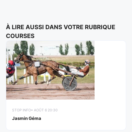
À LIRE AUSSI DANS VOTRE RUBRIQUE
COURSES
STOP INFO
• AOÛT 6 20:30
Jasmin Géma