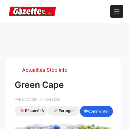
Aller
au
contenu
Actualités Stop info
Green Cape
PAR LACAZE - 24 MAI 2025
Résumé IA
Partager
Commenter