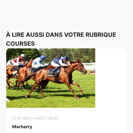
À LIRE AUSSI DANS VOTRE RUBRIQUE
COURSES
STOP INFO
• AOÛT 7 20:30
Marharry