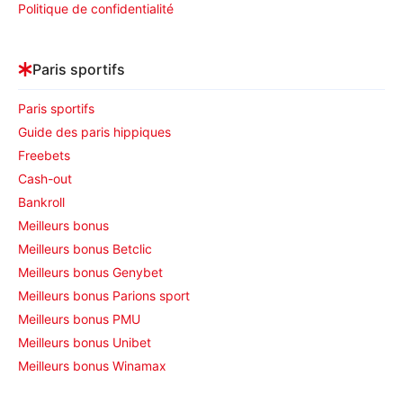
Politique de confidentialité
Paris sportifs
Paris sportifs
Guide des paris hippiques
Freebets
Cash-out
Bankroll
Meilleurs bonus
Meilleurs bonus Betclic
Meilleurs bonus Genybet
Meilleurs bonus Parions sport
Meilleurs bonus PMU
Meilleurs bonus Unibet
Meilleurs bonus Winamax