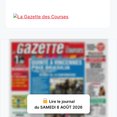
Lire le journal
du SAMEDI 8 AOÛT 2026