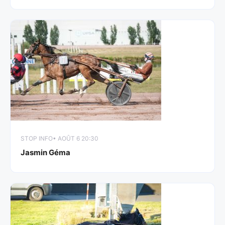
STOP INFO
• AOÛT 6 20:30
Jasmin Géma