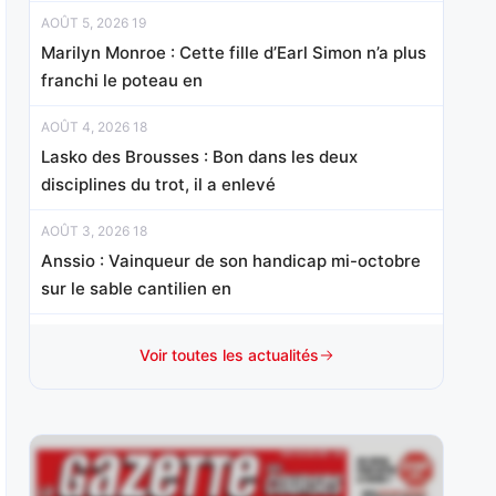
AOÛT 5, 2026 19
Marilyn Monroe : Cette fille d’Earl Simon n’a plus
franchi le poteau en
AOÛT 4, 2026 18
Lasko des Brousses : Bon dans les deux
disciplines du trot, il a enlevé
AOÛT 3, 2026 18
Anssio : Vainqueur de son handicap mi-octobre
sur le sable cantilien en
AOÛT 1, 2026 15
Voir toutes les actualités
Mister Chang : Révélé d’emblée à ce niveau à 3
ans, sur le
JUILLET 31, 2026 20
Nelliedonado : Programmée pour les handicaps,