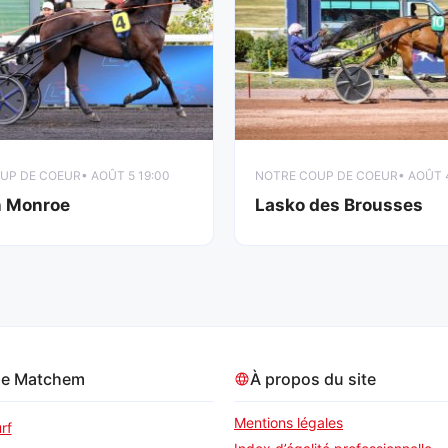
UP DE COEUR
• AOÛT 5 19:00
NOTRE COUP DE COEUR
• AOÛT 
n Monroe
Lasko des Brousses
pe Matchem
À propos du site
Mentions légales
rf