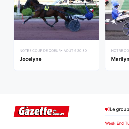
NOTRE COUP DE COEUR
• AOÛT 6 20:30
NOTRE CO
Jocelyne
Marily
Le grou
Week End Tu