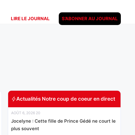
LIRE LE JOURNAL
S’ABONNER AU JOURNAL
Actualités Notre coup de coeur en direct
AOÛT 6, 2026 20
Jocelyne : Cette fille de Prince Gédé ne court le
plus souvent