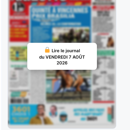
elle a débuté par une probante
JUILLET 29, 2026 19
Ram Sea : Acheté aux ventes au prix fort en vue
d’une carrière
JUILLET 28, 2026 18
Ivrig Viking : Vainqueur de semi-classique sous
Lire le journal
la selle pour le compte de
du VENDREDI 7 AOÛT
2026
JUILLET 26, 2026 16
Vol d’Argent : Façonné pour les handicaps, il y a
fait preuve d’une
JUILLET 25, 2026 15
Britania : Deuxième d’un maiden à La Teste puis
lauréate d’une classe
JUILLET 22, 2026 19
Vazirpour : Ses deux premières tentatives à ce