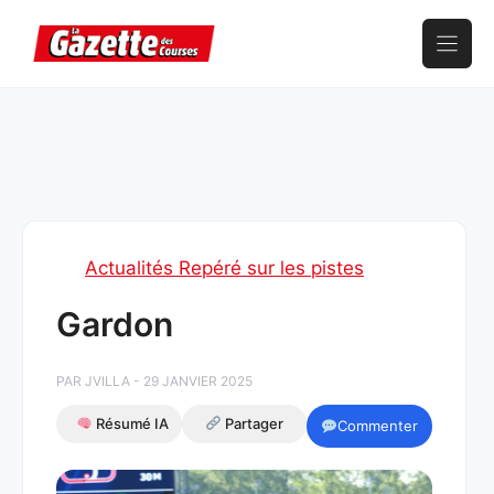
Aller
au
contenu
Actualités Repéré sur les pistes
Gardon
PAR JVILLA - 29 JANVIER 2025
Résumé IA
Partager
Commenter