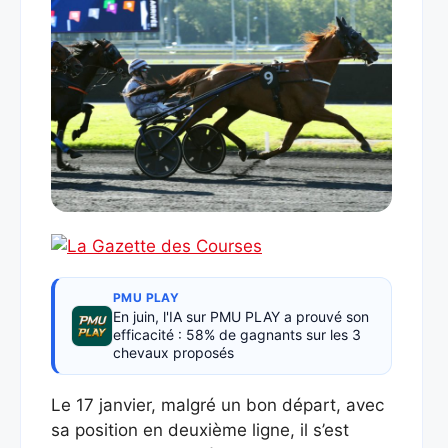
PMU PLAY
En juin, l'IA sur PMU PLAY a prouvé son
efficacité : 58% de gagnants sur les 3
chevaux proposés
Le 17 janvier, malgré un bon départ, avec
sa position en deuxième ligne, il s’est