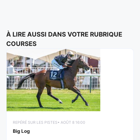
À LIRE AUSSI DANS VOTRE RUBRIQUE
COURSES
REPÉRÉ SUR LES PISTES
• AOÛT 8 16:00
Big Log