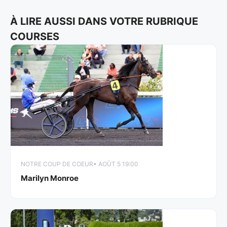
À LIRE AUSSI DANS VOTRE RUBRIQUE
COURSES
NOTRE COUP DE COEUR
• AOÛT 5 19:00
Marilyn Monroe