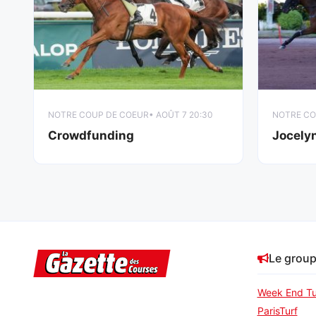
NOTRE COUP DE COEUR
• AOÛT 7 20:30
NOTRE CO
Crowdfunding
Jocely
Le grou
Week End Tu
ParisTurf