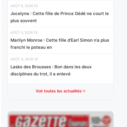
AOÛT 6, 2026 20
Jocelyne : Cette fille de Prince Gédé ne court le
plus souvent
AOÛT 5, 2026 19
Marilyn Monroe : Cette fille d’Earl Simon n’a plus
franchi le poteau en
AOÛT 4, 2026 18
Lasko des Brousses : Bon dans les deux
disciplines du trot, il a enlevé
AOÛT 3, 2026 18
Voir toutes les actualités
Anssio : Vainqueur de son handicap mi-octobre
sur le sable cantilien en
AOÛT 1, 2026 15
Mister Chang : Révélé d’emblée à ce niveau à 3