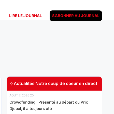
LIRE LE JOURNAL
S’ABONNER AU JOURNAL
Actualités Notre coup de coeur en direct
AOÛT 7, 2026 20
Crowdfunding : Présenté au départ du Prix
Djebel, il a toujours été