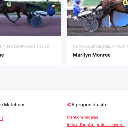
UP DE COEUR
• AOÛT 6 20:30
NOTRE COUP DE COEUR
• AOÛT 
ne
Marilyn Monroe
pe Matchem
À propos du site
Mentions légales
rf
Index d’égalité professionnelle