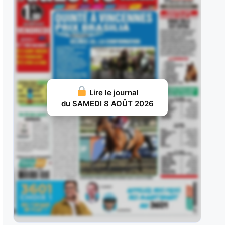
ans, sur le
JUILLET 31, 2026 20
Nelliedonado : Programmée pour les handicaps,
elle a débuté par une probante
JUILLET 29, 2026 19
Ram Sea : Acheté aux ventes au prix fort en vue
Lire le journal
d’une carrière
du SAMEDI 8 AOÛT 2026
JUILLET 28, 2026 18
Ivrig Viking : Vainqueur de semi-classique sous
la selle pour le compte de
JUILLET 26, 2026 16
Vol d’Argent : Façonné pour les handicaps, il y a
fait preuve d’une
JUILLET 25, 2026 15
Britania : Deuxième d’un maiden à La Teste puis