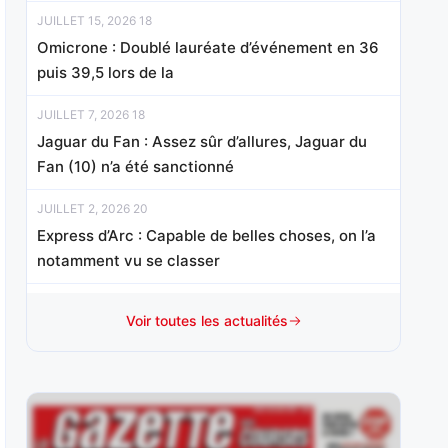
JUILLET 15, 2026 18
Omicrone : Doublé lauréate d’événement en 36
puis 39,5 lors de la
JUILLET 7, 2026 18
Jaguar du Fan : Assez sûr d’allures, Jaguar du
Fan (10) n’a été sanctionné
JUILLET 2, 2026 20
Express d’Arc : Capable de belles choses, on l’a
notamment vu se classer
JUIN 30, 2026 19
Voir toutes les actualités
Le Graal : Premier atout
Duvaldestin/Beauvisage, il possède un peu le
même profil
JUIN 22, 2026 18