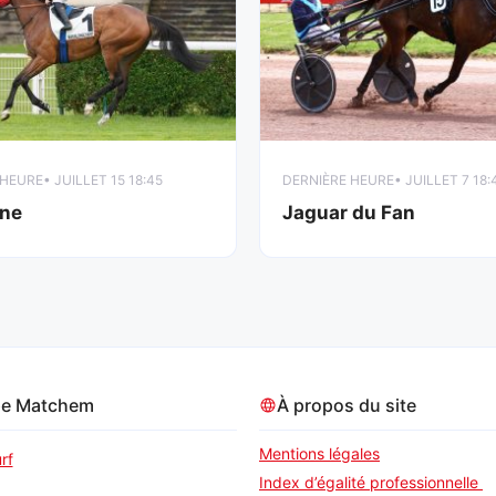
 HEURE
• JUILLET 15 18:45
DERNIÈRE HEURE
• JUILLET 7 18:
ne
Jaguar du Fan
pe Matchem
À propos du site
Mentions légales
rf
Index d’égalité professionnelle