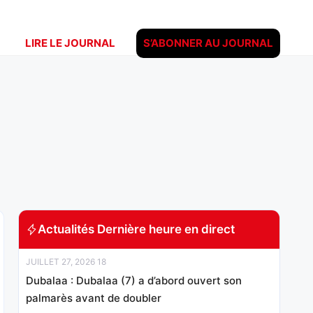
LIRE LE JOURNAL
S’ABONNER AU JOURNAL
Actualités Dernière heure en direct
JUILLET 27, 2026 18
Dubalaa : Dubalaa (7) a d’abord ouvert son
palmarès avant de doubler