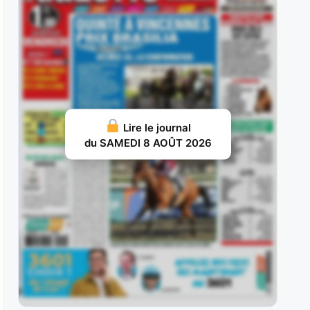
Secret Wood : Précoce, elle a pris l’accessit
d’honneur d’un Groupe III à
JUIN 21, 2026 15
Anssio : Pris en valeur 41 après un bon début de
carrière,
JUIN 10, 2026 18
Lire le journal
Nelliedonado : Elle a effectué tout son début de
du SAMEDI 8 AOÛT 2026
carrière sur la
JUIN 9, 2026 18
Kaporal Carisaie : Il réalise une année 2026 de
toute beauté puisqu’il a
JUIN 8, 2026 18
Afogado : A 2 ans, The Tinker (9) n’a mis que
deux
JUIN 7, 2026 15