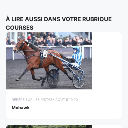
À LIRE AUSSI DANS VOTRE RUBRIQUE
COURSES
REPÉRÉ SUR LES PISTES
• AOÛT 5 19:00
Mohawk