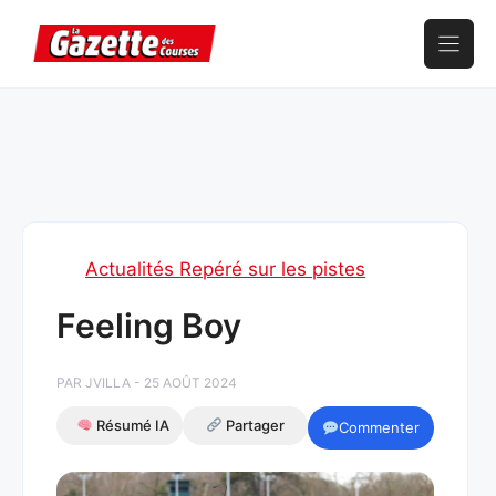
Aller
au
contenu
Actualités Repéré sur les pistes
Feeling Boy
PAR JVILLA - 25 AOÛT 2024
Résumé IA
Partager
Commenter