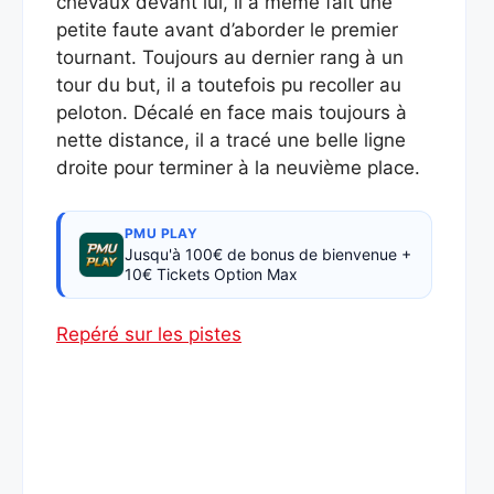
chevaux devant lui, il a même fait une
petite faute avant d’aborder le premier
tournant. Toujours au dernier rang à un
tour du but, il a toutefois pu recoller au
peloton. Décalé en face mais toujours à
nette distance, il a tracé une belle ligne
droite pour terminer à la neuvième place.
PMU PLAY
Jusqu'à 100€ de bonus de bienvenue +
10€ Tickets Option Max
Repéré sur les pistes