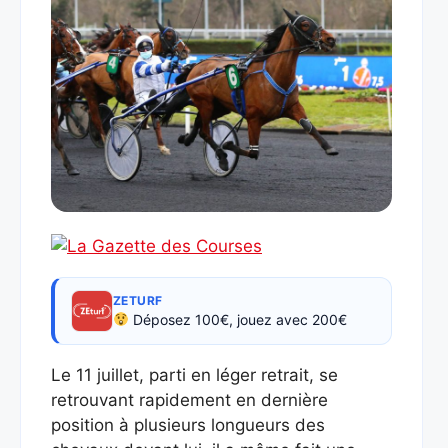
ZETURF
Déposez 100€, jouez avec 200€
Le 11 juillet, parti en léger retrait, se
retrouvant rapidement en dernière
position à plusieurs longueurs des