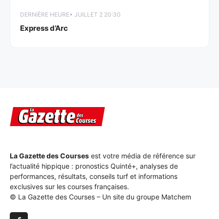
DERNIÈRE HEURE
• JUILLET 2 20:30
Express d’Arc
La Gazette des Courses
est votre média de référence sur
l’actualité hippique : pronostics Quinté+, analyses de
performances, résultats, conseils turf et informations
exclusives sur les courses françaises.
© La Gazette des Courses – Un site du groupe Matchem