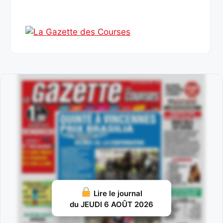
Lire le journal
du JEUDI 6 AOÛT 2026