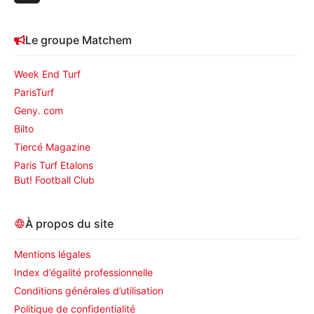
My Save Quick : Probante lauréate sur un tracé de
vitesse de la grande
Le groupe Matchem
NON CLASSÉ
• 18:50
Lord Délo : Même s’il a déjà été sanctionné à cinq
Week End Turf
reprises, il
ParisTurf
Geny. com
Bilto
Tiercé Magazine
Paris Turf Etalons
But! Football Club
À propos du site
Mentions légales
Index d’égalité professionnelle
Conditions générales d’utilisation
Politique de confidentialité