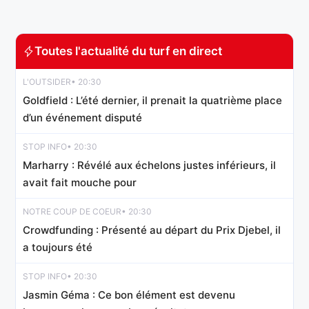
NOTRE COUP DE COEUR
• 19:00
Marilyn Monroe
Toutes l'actualité du turf en direct
STOP INFO
• 19:00
L'OUTSIDER
• 20:30
My Save Quick
Goldfield : L’été dernier, il prenait la quatrième place
d’un événement disputé
NON CLASSÉ
• 18:50
Lord Délo
STOP INFO
• 20:30
Marharry : Révélé aux échelons justes inférieurs, il
avait fait mouche pour
NOTRE COUP DE COEUR
• 20:30
Crowdfunding : Présenté au départ du Prix Djebel, il
a toujours été
STOP INFO
• 20:30
Jasmin Géma : Ce bon élément est devenu