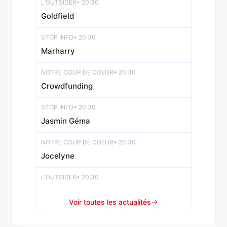
L’OUTSIDER
• 20:30
Goldfield
STOP INFO
• 20:30
Marharry
NOTRE COUP DE COEUR
• 20:30
Crowdfunding
STOP INFO
• 20:30
Jasmin Géma
NOTRE COUP DE COEUR
• 20:30
Jocelyne
L’OUTSIDER
• 20:30
Jockey
Voir toutes les actualités
REPÉRÉ SUR LES PISTES
• 19:00
Mohawk