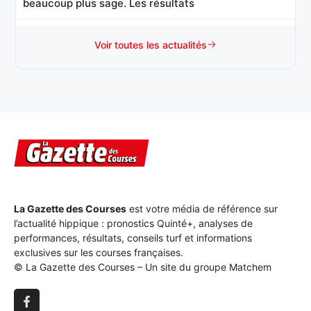
beaucoup plus sage. Les résultats
NOTRE COUP DE COEUR
• 20:30
Voir toutes les actualités
Jocelyne : Cette fille de Prince Gédé ne court le plus
souvent
L'OUTSIDER
• 20:30
Jockey : Jugé sur ses deux dernières sorties, où il a
été
REPÉRÉ SUR LES PISTES
• 19:00
Mohawk : Le 1er juillet, ici même, après avoir
patienté en queue
La Gazette des Courses
est votre média de référence sur
l’actualité hippique : pronostics Quinté+, analyses de
NOTRE COUP DE COEUR
• 19:00
performances, résultats, conseils turf et informations
Marilyn Monroe : Cette fille d’Earl Simon n’a plus
exclusives sur les courses françaises.
franchi le poteau en
© La Gazette des Courses – Un site du groupe Matchem
STOP INFO
• 19:00