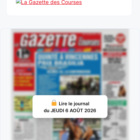
Lire le journal
du JEUDI 6 AOÛT 2026