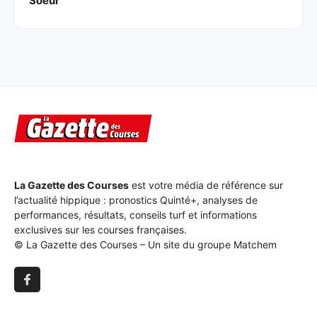
Soeur
La Gazette des Courses
est votre média de référence sur
l’actualité hippique : pronostics Quinté+, analyses de
performances, résultats, conseils turf et informations
exclusives sur les courses françaises.
© La Gazette des Courses – Un site du groupe Matchem