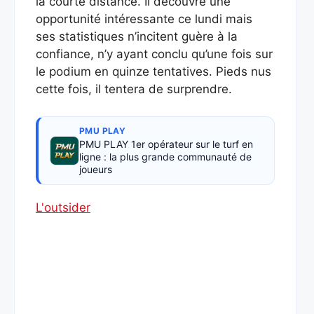
la courte distance. Il découvre une
opportunité intéressante ce lundi mais
ses statistiques n’incitent guère à la
confiance, n’y ayant conclu qu’une fois sur
le podium en quinze tentatives. Pieds nus
cette fois, il tentera de surprendre.
PMU PLAY
PMU PLAY 1er opérateur sur le turf en
ligne : la plus grande communauté de
joueurs
L'outsider