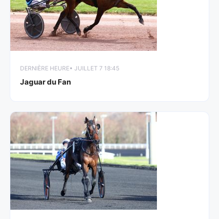
DERNIÈRE HEURE
• JUILLET 7 18:45
Jaguar du Fan