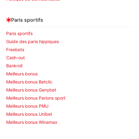
Paris sportifs
Paris sportifs
Guide des paris hippiques
Freebets
Cash-out
Bankroll
Meilleurs bonus
Meilleurs bonus Betclic
Meilleurs bonus Genybet
Meilleurs bonus Parions sport
Meilleurs bonus PMU
Meilleurs bonus Unibet
Meilleurs bonus Winamax