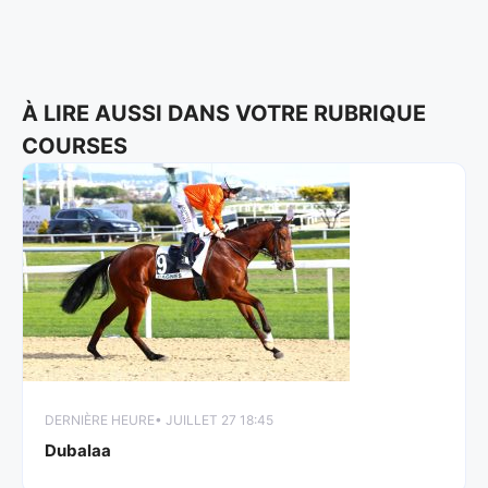
À LIRE AUSSI DANS VOTRE RUBRIQUE
COURSES
DERNIÈRE HEURE
• JUILLET 27 18:45
Dubalaa