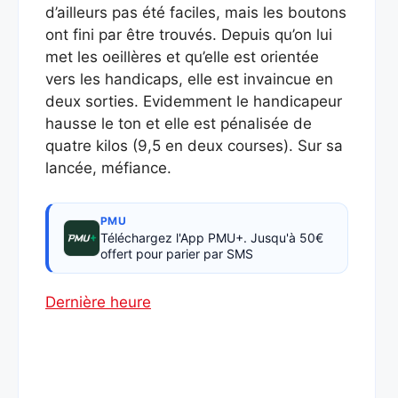
d’ailleurs pas été faciles, mais les boutons
ont fini par être trouvés. Depuis qu’on lui
met les oeillères et qu’elle est orientée
vers les handicaps, elle est invaincue en
deux sorties. Evidemment le handicapeur
hausse le ton et elle est pénalisée de
quatre kilos (9,5 en deux courses). Sur sa
lancée, méfiance.
PMU
Téléchargez l'App PMU+. Jusqu'à 50€
offert pour parier par SMS
Dernière heure