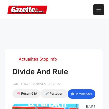
Aller
au
contenu
Actualités Stop info
Divide And Rule
PAR LACAZE - 8 NOVEMBRE 2025
Résumé IA
Partager
Commenter