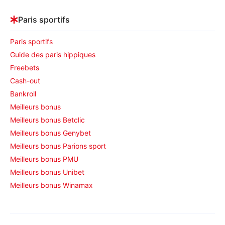
Paris sportifs
Paris sportifs
Guide des paris hippiques
Freebets
Cash-out
Bankroll
Meilleurs bonus
Meilleurs bonus Betclic
Meilleurs bonus Genybet
Meilleurs bonus Parions sport
Meilleurs bonus PMU
Meilleurs bonus Unibet
Meilleurs bonus Winamax