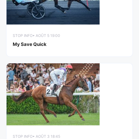
STOP INFO
• AOÛT 5 19:00
My Save Quick
STOP INFO
• AOÛT 3 18:45