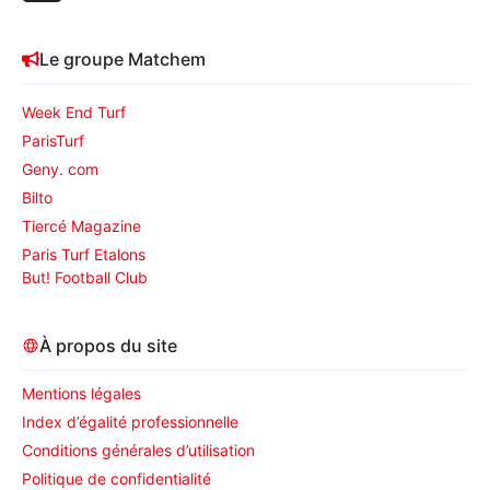
Le groupe Matchem
Week End Turf
ParisTurf
Geny. com
Bilto
Tiercé Magazine
Paris Turf Etalons
But! Football Club
À propos du site
Mentions légales
Index d’égalité professionnelle
Conditions générales d’utilisation
Politique de confidentialité