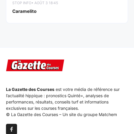
STOP INFO
• AOÛT 3 18:45
Caramelito
La Gazette des Courses
est votre média de référence sur
l’actualité hippique : pronostics Quinté+, analyses de
performances, résultats, conseils turf et informations
exclusives sur les courses françaises.
© La Gazette des Courses – Un site du groupe Matchem