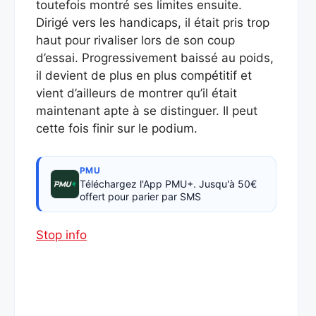
toutefois montré ses limites ensuite.
Dirigé vers les handicaps, il était pris trop
haut pour rivaliser lors de son coup
d’essai. Progressivement baissé au poids,
il devient de plus en plus compétitif et
vient d’ailleurs de montrer qu’il était
maintenant apte à se distinguer. Il peut
cette fois finir sur le podium.
PMU
Téléchargez l'App PMU+. Jusqu'à 50€
offert pour parier par SMS
Stop info