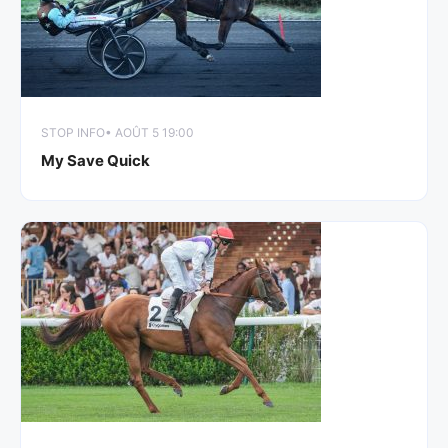
STOP INFO
• AOÛT 5 19:00
My Save Quick