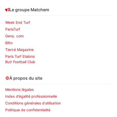
Le groupe Matchem
Week End Turf
ParisTurf
Geny. com
Bilto
Tiercé Magazine
Paris Turf Etalons
But! Football Club
À propos du site
Mentions légales
Index d’égalité professionnelle
Conditions générales d’utilisation
Politique de confidentialité