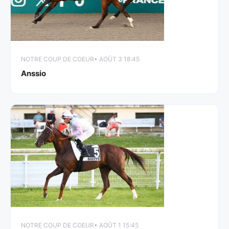
NOTRE COUP DE COEUR
• AOÛT 3 18:45
Anssio
NOTRE COUP DE COEUR
• AOÛT 1 15:45